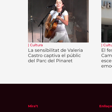
|
Cultura
|
Cult
La sensibilitat de Valeria
El fe
Castro captiva el públic
Camb
del Parc del Pinaret
esce
emo
Mira’t
Enllaço