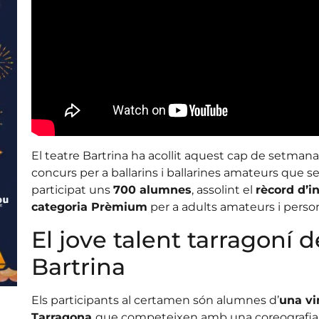
El teatre Bartrina ha acollit aquest cap de setmana
concurs per a ballarins i ballarines amateurs que s
participat uns
700 alumnes
, assolint el
rècord d’in
categoria Prèmium
per a adults amateurs i perso
El jove talent tarragoní 
Bartrina
Els participants al certamen són alumnes d’
una vi
Tarragona
que competeixen amb una coreografia 