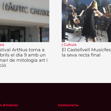
ura
|
Cultura
stival ArtNus torna a
El Castellvell Musicfes
rils el dia 9 amb un
la seva recta final
nari de mitologia art i
ció
s d’interès
Contacta’ns