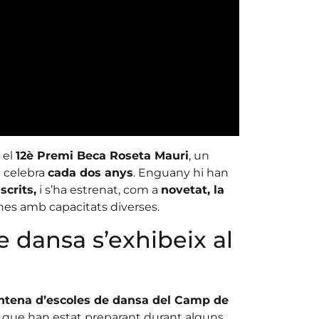
 el
12è Premi Beca Roseta Mauri
, un
e celebra
cada dos anys
. Enguany hi han
scrits,
i s’ha estrenat, com a
novetat, la
nes amb capacitats diverses.
de dansa s’exhibeix al
ntena d’escoles de dansa del Camp de
que han estat preparant durant alguns