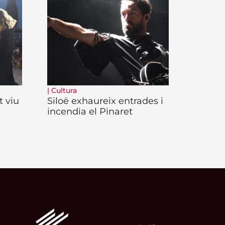
|
Cultura
t viu
Siloë exhaureix entrades i
incendia el Pinaret