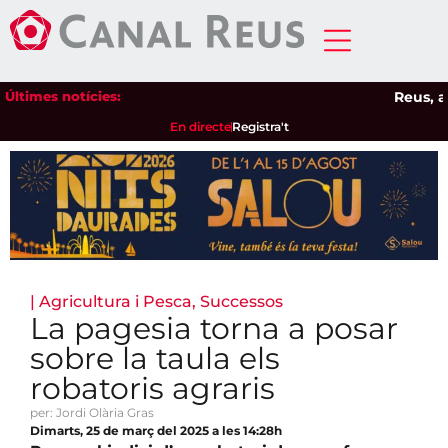
Últimes notícies:
Reus, a l'òr
En directe
Registra't
|
Agricultura i Pesca
,
Successos
La pagesia torna a posar
sobre la taula els
robatoris agraris
per: Jordi Olària Gras
Dimarts, 25 de març del 2025 a les 14:28h