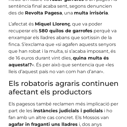
sentència final acaba sent, segons denuncien
des de
Revolta Pagesa
, una
multa irrisòria
.
L’afectat és
Miquel Llorenç
, que va poder
recuperar els
580 quilos de garrofes
perquè va
enxampar els lladres abans que sortissin de la
finca. S’exclama que «si agafen aquests senyors
que han robat i la multa, si s’acaba imposant, és
de 16 euros durant vint dies,
quina multa és
aquesta!?
«. És per això que sentencia que «les
lleis d’aquest país no van com han d’anar».
Els robatoris agraris continuen
afectant els productors
Els pagesos també reclamen més implicació per
part de les
instàncies judicials i policials
i ho
fan amb un altre cas concret. Els Mossos van
agafar in fraganti uns lladres
i, dos anys