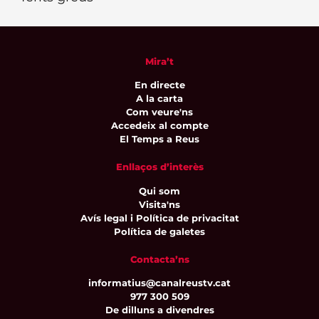
Mira’t
En directe
A la carta
Com veure'ns
Accedeix al compte
El Temps a Reus
Enllaços d’interès
Qui som
Visita'ns
Avís legal i Política de privacitat
Política de galetes
Contacta’ns
informatius@canalreustv.cat
977 300 509
De dilluns a divendres