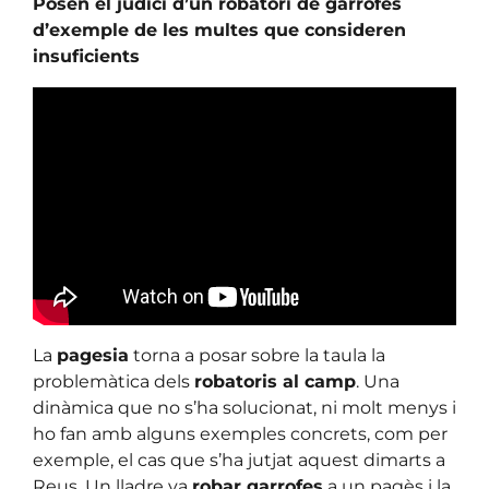
Posen el judici d’un robatori de garrofes
d’exemple de les multes que consideren
insuficients
La
pagesia
torna a posar sobre la taula la
problemàtica dels
robatoris al camp
. Una
dinàmica que no s’ha solucionat, ni molt menys i
ho fan amb alguns exemples concrets, com per
exemple, el cas que s’ha jutjat aquest dimarts a
Reus. Un lladre va
robar garrofes
a un pagès i la