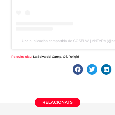
Una publicación compartida de COSELVA | ANTARA (@an
Paraules clau:
La Selva del Camp
,
Oli
,
Religió
RELACIONATS