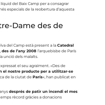
 líquid del Baix Camp per a consagrar
és especials de la reobertura d’aquesta
otre-Dame des de
Selva del Camp està present a la
Catedral
,
des de l’any 2008
l’arquebisbe de París
la unció dels malalts.
xpressat el seu agraïment. «Des de
n el nostre producte per a utilitzar-se
ica de la ciutat de
París
«, han publicat en
 anys
després de patir un incendi el mes
n temps rècord gràcies a donacions