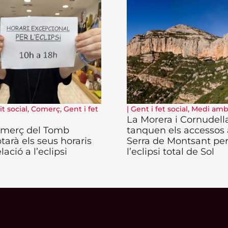
t social
,
Comerç
,
Gent i fet
|
Gent i fet social
,
Medi amb
La Morera i Cornudell
omerç del Tomb
tanquen els accessos 
tarà els seus horaris
Serra de Montsant pe
lació a l’eclipsi
l’eclipsi total de Sol