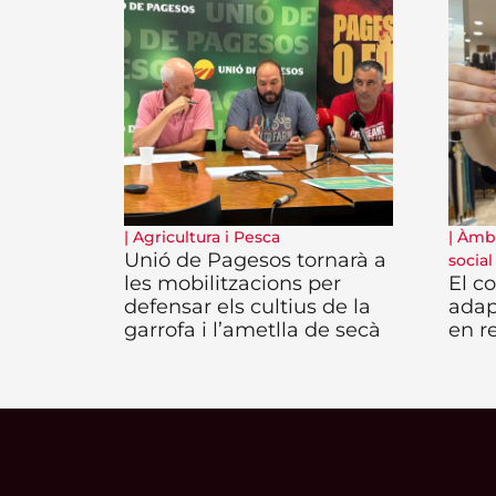
|
Agricultura i Pesca
|
Àmbi
Unió de Pagesos tornarà a
social
les mobilitzacions per
El c
defensar els cultius de la
adap
garrofa i l’ametlla de secà
en re