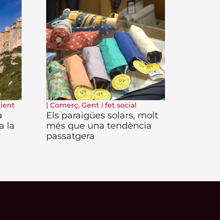
ient
|
Comerç
,
Gent i fet social
a
Els paraigües solars, molt
a la
més que una tendència
r
passatgera