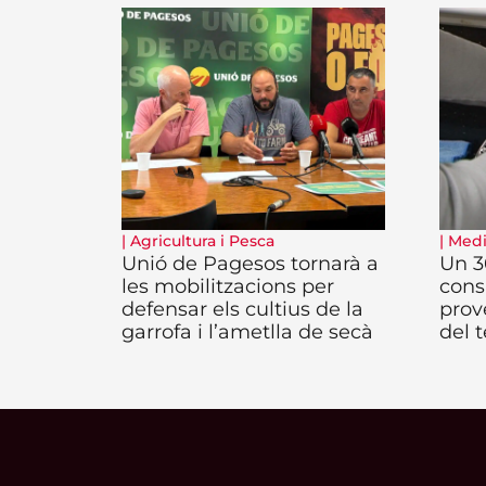
|
Agricultura i Pesca
|
Medi
Unió de Pagesos tornarà a
Un 3
les mobilitzacions per
cons
defensar els cultius de la
prov
garrofa i l’ametlla de secà
del 