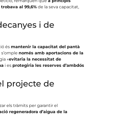
 petició, remarquen que
a principis
 trobava al 99,6%
de la seva capacitat,
decanyes i de
ció és
mantenir la capacitat del pantà
e s’omple
només amb aportacions de la
ia «
evitaria la necessitat de
na
i es
protegiria les reserves d’ambdós
l projecte de
zar els tràmits per garantir el
ació regeneradora d’aigua de la