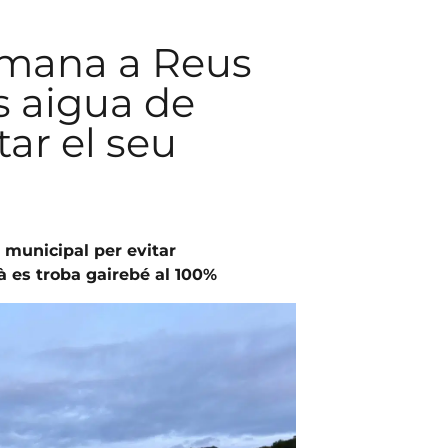
emana a Reus
 aigua de
ar el seu
a municipal per evitar
 es troba gairebé al 100%