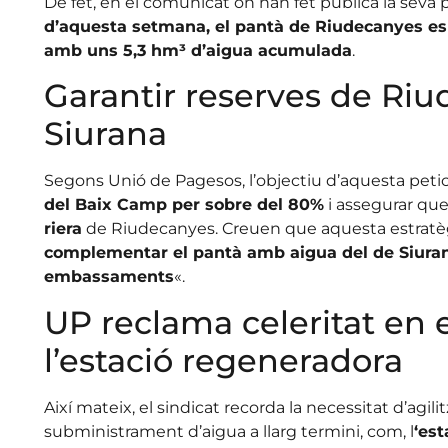
De fet, en el comunicat on han fet pública la seva
d’aquesta setmana, el pantà de Riudecanyes es
amb uns 5,3 hm³ d’aigua acumulada
.
Garantir reserves de Riu
Siurana
Segons Unió de Pagesos, l’objectiu d’aquesta peti
del Baix Camp per sobre del 80%
i assegurar qu
riera
de Riudecanyes. Creuen que aquesta estratèg
complementar el pantà amb aigua del de Siura
embassaments
«.
UP reclama celeritat en e
l’estació regeneradora
Així mateix, el sindicat recorda la necessitat d’agilit
subministrament d’aigua a llarg termini, com, l
‘est