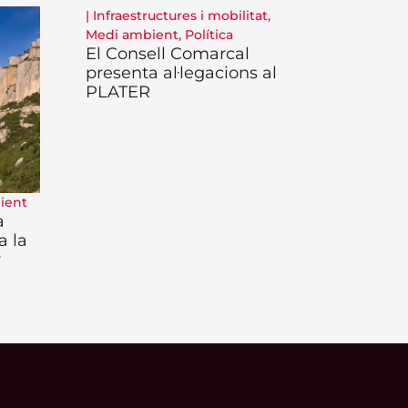
|
Infraestructures i mobilitat
,
Medi ambient
,
Política
El Consell Comarcal
presenta al·legacions al
PLATER
ient
a
a la
r