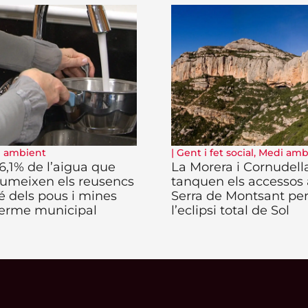
 ambient
|
Gent i fet social
,
Medi amb
6,1% de l’aigua que
La Morera i Cornudell
umeixen els reusencs
tanquen els accessos 
é dels pous i mines
Serra de Montsant pe
terme municipal
l’eclipsi total de Sol