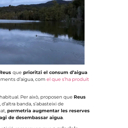
 Reus
que
prioritzi el consum d’aigua
aments d’aigua, com
el que s’ha produït
a habitual. Per això, proposen que
Reus
, d’altra banda, s’abasteixi de
gat,
permetria augmentar les reserves
hagi de desembassar aigua
.