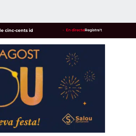
cents identificats en un dispositiu policial contra la multirei
En directe
Registra't