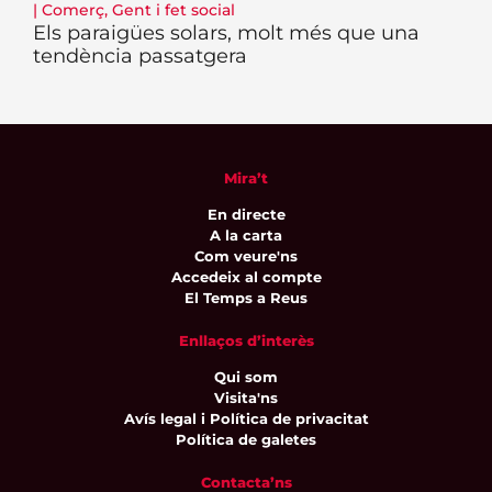
|
Comerç
,
Gent i fet social
Els paraigües solars, molt més que una
tendència passatgera
Mira’t
En directe
A la carta
Com veure'ns
Accedeix al compte
El Temps a Reus
Enllaços d’interès
Qui som
Visita'ns
Avís legal i Política de privacitat
Política de galetes
Contacta’ns