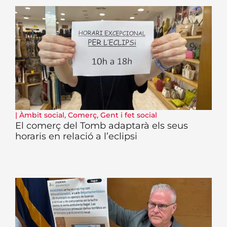
|
Àmbit social
,
Comerç
,
Gent i fet social
El comerç del Tomb adaptarà els seus
horaris en relació a l’eclipsi