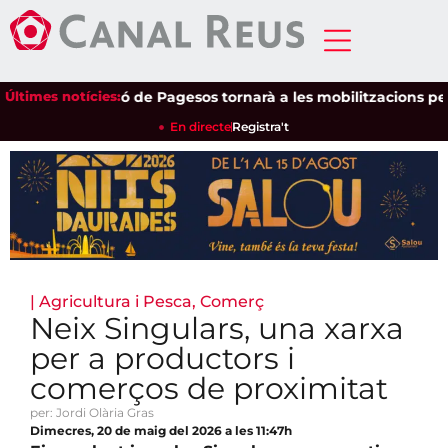
Últimes notícies:
Unió de Pagesos tornarà a les mobilitzacions per def
En directe
Registra't
|
Agricultura i Pesca
,
Comerç
Neix Singulars, una xarxa
per a productors i
comerços de proximitat
per: Jordi Olària Gras
Dimecres, 20 de maig del 2026 a les 11:47h