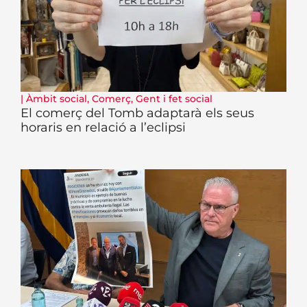
|
Àmbit social
,
Comerç
,
Gent i fet social
El comerç del Tomb adaptarà els seus
horaris en relació a l’eclipsi