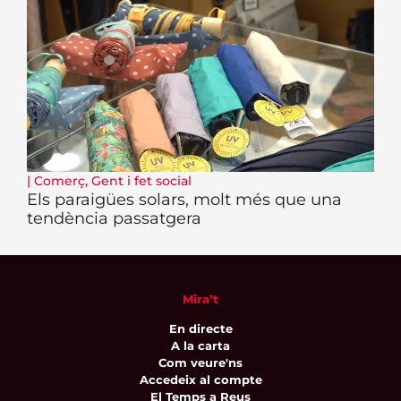
|
Comerç
,
Gent i fet social
Els paraigües solars, molt més que una
tendència passatgera
Mira’t
En directe
A la carta
Com veure'ns
Accedeix al compte
El Temps a Reus