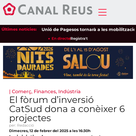
Últimes notícies:
Unió de Pagesos tornarà a les mobilitzacions p
En directe
Registra't
|
Comerç
,
Finances
,
Indústria
El fòrum d’inversió
CatSud dona a conèixer 6
projectes
per: Redacció
Dimecres, 12 de febrer del 2025 a les 16:30h