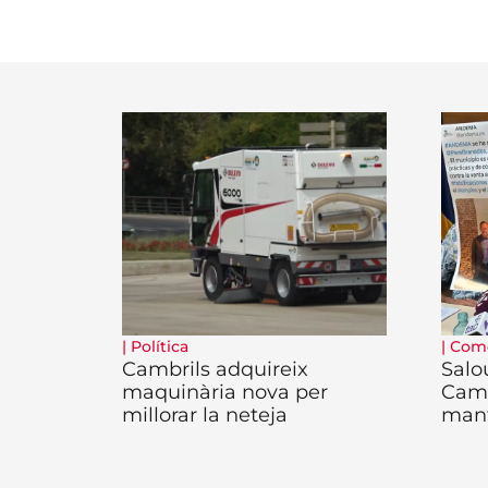
|
Política
|
Com
Cambrils adquireix
Salo
maquinària nova per
Camb
millorar la neteja
man