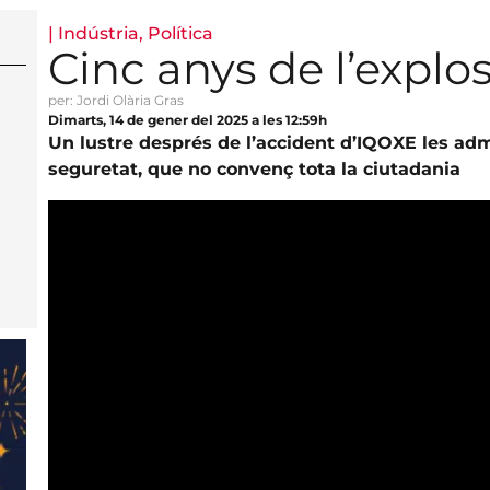
|
Indústria
,
Política
Cinc anys de l’explo
per: Jordi Olària Gras
Dimarts, 14 de gener del 2025 a les 12:59h
Un lustre després de l’accident d’IQOXE les admi
seguretat, que no convenç tota la ciutadania