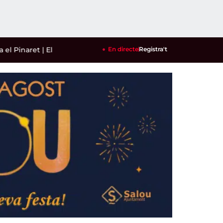
aret
|
El Reus FCR perd amb contundència contra un Petro de 
En directe
Registra't