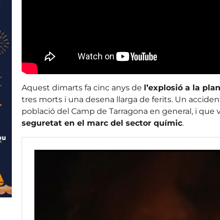
Aquest dimarts fa cinc anys de
l’explosió a la pl
tres morts i una desena llarga de ferits. Un accide
població del Camp de Tarragona en general, i que v
seguretat en el marc del sector químic
.