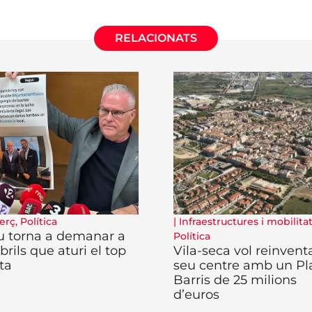
RELACIONATS
erç
,
Política
|
Infraestructures i mobilita
u torna a demanar a
Política
rils que aturi el top
Vila-seca vol reinventa
ta
seu centre amb un Pl
Barris de 25 milions
d’euros