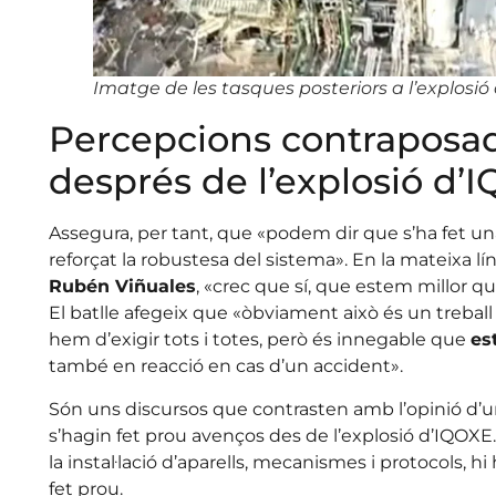
Imatge de les tasques posteriors a l’explosió
Percepcions contraposad
després de l’explosió d’
Assegura, per tant, que «podem dir que s’ha fet un
reforçat la robustesa del sistema». En la mateixa lín
Rubén Viñuales
, «crec que sí, que estem millor q
El batlle afegeix que «òbviament això és un trebal
hem d’exigir tots i totes, però és innegable que
es
també en reacció en cas d’un accident».
Són uns discursos que contrasten amb l’opinió d’u
s’hagin fet prou avenços des de l’explosió d’IQOXE. 
la instal·lació d’aparells, mecanismes i protocols, h
fet prou.