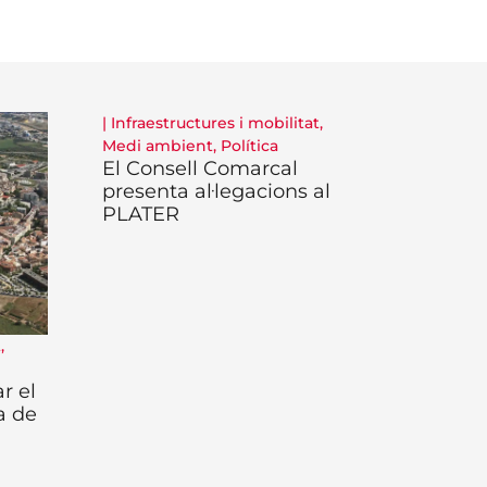
|
Infraestructures i mobilitat
,
Medi ambient
,
Política
El Consell Comarcal
presenta al·legacions al
PLATER
t
,
r el
a de