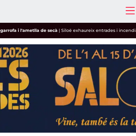
i l'ametlla de secà
|
Siloë exhaureix entrades i incendia el Pin