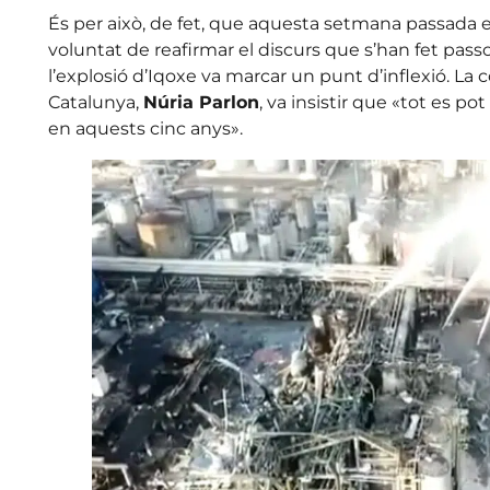
És per això, de fet, que aquesta setmana passada el
voluntat de reafirmar el discurs que s’han fet passo
l’explosió d’Iqoxe va marcar un punt d’inflexió. La c
Catalunya,
Núria Parlon
, va insistir que «tot es po
en aquests cinc anys».