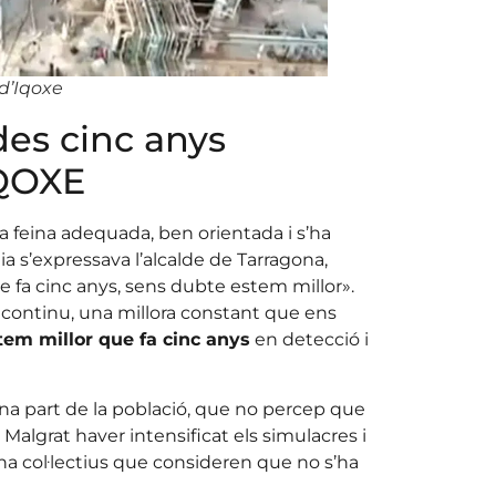
 d’Iqoxe
es cinc anys
IQOXE
a feina adequada, ben orientada i s’ha
ia s’expressava l’alcalde de Tarragona,
ue fa cinc anys, sens dubte estem millor».
l continu, una millora constant que ens
tem millor que fa cinc anys
en detecció i
na part de la població, que no percep que
Malgrat haver intensificat els simulacres i
i ha col·lectius que consideren que no s’ha