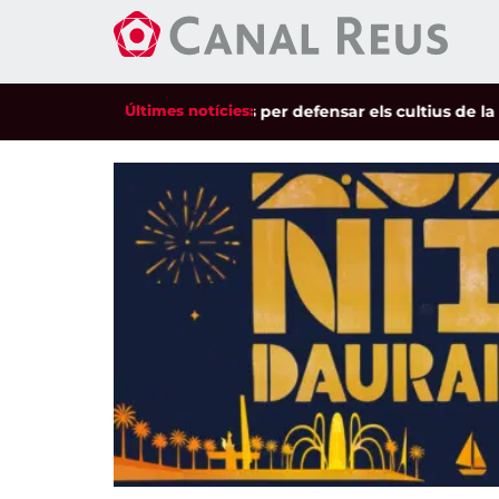
à a les mobilitzacions per defensar els cultius de la garrofa 
Últimes notícies: