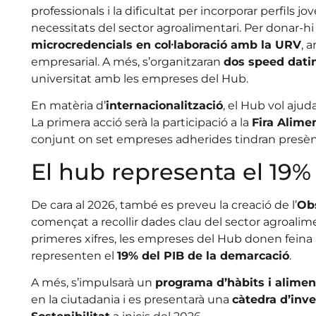
professionals i la dificultat per incorporar perfils 
necessitats del sector agroalimentari. Per donar-hi
microcredencials en col·laboració amb la URV
, 
empresarial. A més, s’organitzaran
dos speed dati
universitat amb les empreses del Hub.
En matèria d’
internacionalització
, el Hub vol ajuda
La primera acció serà la participació a la
Fira Alime
conjunt on set empreses adherides tindran presènc
El hub representa el 19%
De cara al 2026, també es preveu la creació de l’
Ob
començat a recollir dades clau del sector agroalime
primeres xifres, les empreses del Hub donen feina
representen el
19% del PIB de la demarcació
.
A més, s’impulsarà un
programa d’hàbits i alimen
en la ciutadania i es presentarà una
càtedra d’inve