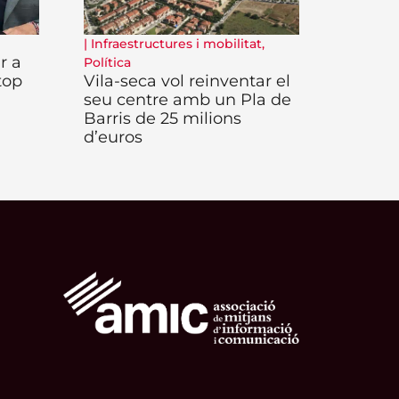
|
Infraestructures i mobilitat
,
r a
Política
top
Vila-seca vol reinventar el
seu centre amb un Pla de
Barris de 25 milions
d’euros