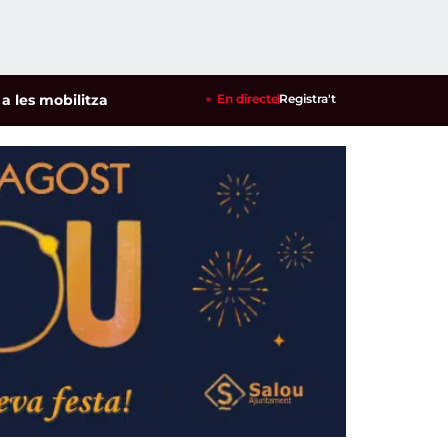
obilitzacions per defensar els cultius de la garrofa i l'ametl
En directe
Registra't