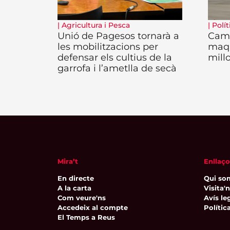
|
Agricultura i Pesca
|
Polít
Unió de Pagesos tornarà a
Camb
les mobilitzacions per
maqu
defensar els cultius de la
millo
garrofa i l’ametlla de secà
Mira’t
Enllaço
En directe
Qui so
A la carta
Visita'
Com veure'ns
Avís leg
Accedeix al compte
Polític
El Temps a Reus