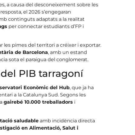
joves, a causa del desconeixement sobre les
 resposta, el 2026 s’engegaran
amb continguts adaptats a la realitat
ngs
per connectar estudiants d’FP i
r les pimes del territori a créixer i exportar.
ntària de Barcelona
, amb un estand
ia sota el paraigua del conglomerat.
 del PIB tarragoní
servatori Econòmic del Hub
, que ja ha
ntari a la Catalunya Sud. Segons les
 a
gairebé 10.000 treballadors
i
tació saludable
amb incidència directa
stigació en Alimentació, Salut i