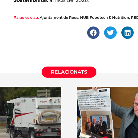
Sostenibilitat
a inicis del 2026.
Paraules clau:
Ajuntament de Reus
,
HUB Foodtech & Nutrition
,
RE
RELACIONATS