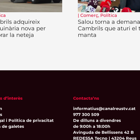
ica
|
Comerç
,
Política
rils adquireix
Salou torna a demana
inària nova per
Cambrils que aturi el 
rar la neteja
manta
s d’interès
Contacta’ns
m
informatius@canalreustv.cat
ns
977 300 509
al i Política de privacitat
De dilluns a divendres
a de galetes
de 9:00h a 18:00h
Avinguda de Bellissens 42 B
REDESSA Tecno | 43204 Reus