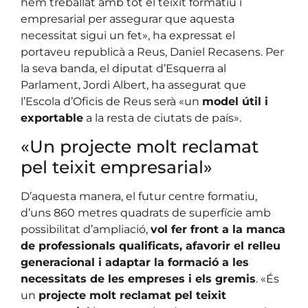
hem treballat amb tot el teixit formatiu i
empresarial per assegurar que aquesta
necessitat sigui un fet», ha expressat el
portaveu republicà a Reus, Daniel Recasens. Per
la seva banda, el diputat d’Esquerra al
Parlament, Jordi Albert, ha assegurat que
l’Escola d’Oficis de Reus serà «un
model útil i
exportable
a la resta de ciutats de país».
«Un projecte molt reclamat
pel teixit empresarial»
D’aquesta manera, el futur centre formatiu,
d’uns 860 metres quadrats de superfície amb
possibilitat d’ampliació,
vol fer front a la manca
de professionals qualificats, afavorir el relleu
generacional i adaptar la formació a les
necessitats de les empreses i els gremis
. «És
un
projecte molt reclamat pel teixit