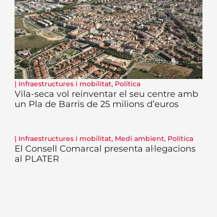
|
Infraestructures i mobilitat
,
Política
Vila-seca vol reinventar el seu centre amb
un Pla de Barris de 25 milions d’euros
|
Infraestructures i mobilitat
,
Medi ambient
,
Política
El Consell Comarcal presenta al·legacions
al PLATER