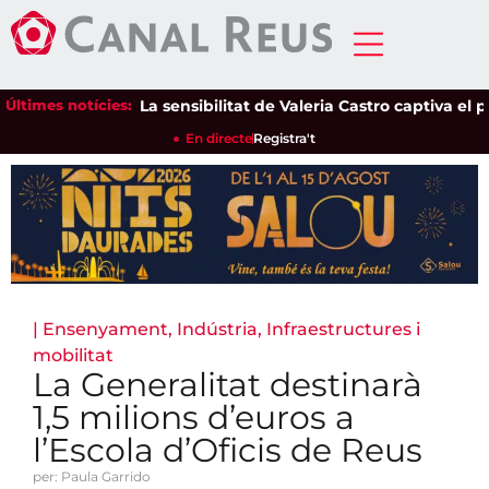
Últimes notícies:
La sensibilitat de Valeria Castro captiva el públ
En directe
Registra't
|
Ensenyament
,
Indústria
,
Infraestructures i
mobilitat
La Generalitat destinarà
1,5 milions d’euros a
l’Escola d’Oficis de Reus
per: Paula Garrido