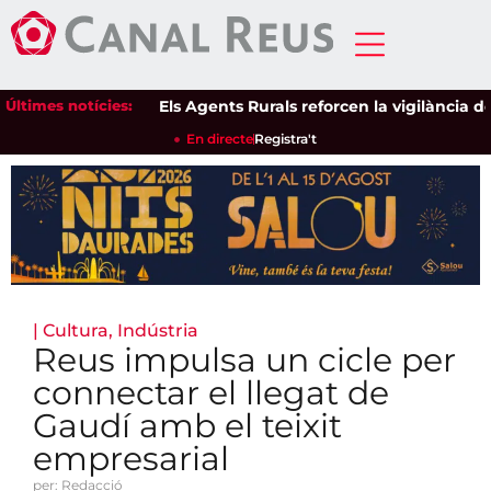
Últimes notícies:
Els Agents Rurals reforcen la vigilància dels e
En directe
Registra't
|
Cultura
,
Indústria
Reus impulsa un cicle per
connectar el llegat de
Gaudí amb el teixit
empresarial
per: Redacció