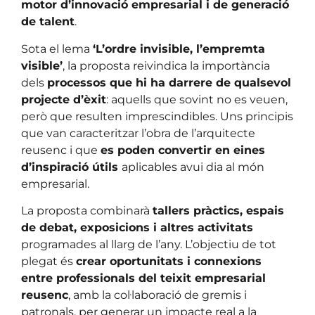
motor d’innovació empresarial i de generació
de talent
.
Sota el lema
‘L’ordre invisible, l’empremta
visible’
, la proposta reivindica la importància
dels
processos que hi ha darrere de qualsevol
projecte d’èxit
: aquells que sovint no es veuen,
però que resulten imprescindibles. Uns principis
que van caracteritzar l’obra de l’arquitecte
reusenc i que
es poden convertir en eines
d’inspiració útils
aplicables avui dia al món
empresarial.
La proposta combinarà
tallers pràctics, espais
de debat, exposicions i altres activitats
programades al llarg de l’any. L’objectiu de tot
plegat és
crear oportunitats i connexions
entre professionals del teixit empresarial
reusenc
, amb la col·laboració de gremis i
patronals, per generar un impacte real a la