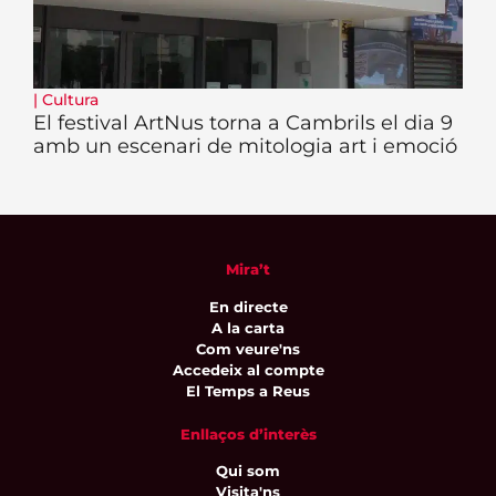
|
Cultura
El festival ArtNus torna a Cambrils el dia 9
amb un escenari de mitologia art i emoció
Mira’t
En directe
A la carta
Com veure'ns
Accedeix al compte
El Temps a Reus
Enllaços d’interès
Qui som
Visita'ns