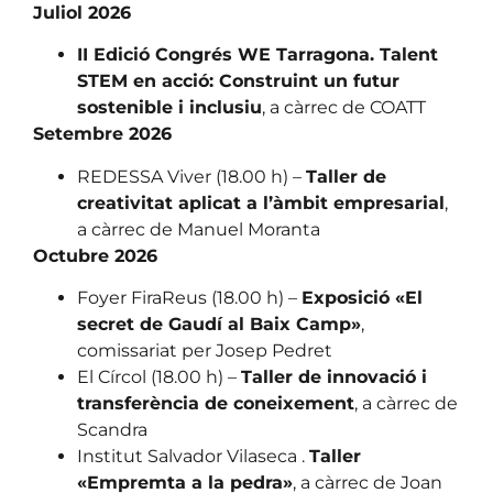
Juliol 2026
II Edició Congrés WE Tarragona. Talent
STEM en acció: Construint un futur
sostenible i inclusiu
, a càrrec de COATT
Setembre 2026
REDESSA Viver (18.00 h) –
Taller de
creativitat aplicat a l’àmbit empresarial
,
a càrrec de Manuel Moranta
Octubre 2026
Foyer FiraReus (18.00 h) –
Exposició «El
secret de Gaudí al Baix Camp»
,
comissariat per Josep Pedret
El Círcol (18.00 h) –
Taller de innovació i
transferència de coneixement
, a càrrec de
Scandra
Institut Salvador Vilaseca .
Taller
«Empremta a la pedra»
, a càrrec de Joan