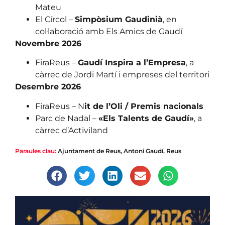
Mateu
El Círcol –
Simpòsium Gaudinià
, en
col·laboració amb Els Amics de Gaudí
Novembre 2026
FiraReus –
Gaudí Inspira a l’Empresa
, a
càrrec de Jordi Martí i empreses del territori
Desembre 2026
FiraReus – N
it de l’Oli / Premis nacionals
Parc de Nadal –
«Els Talents de Gaudí»
, a
càrrec d’Activiland
Paraules clau:
Ajuntament de Reus
,
Antoni Gaudí
,
Reus