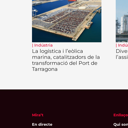
|
Indústria
|
Indú
La logística i l’eòlica
Diver
marina, catalitzadors de la
l’as
transformació del Port de
Tarragona
Mira’t
Enllaço
En directe
Qui so