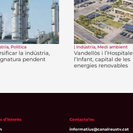
stria
,
Política
|
Indústria
,
Medi ambient
sificar la indústria,
Vandellòs i l’Hospitale
signatura pendent
l’Infant, capital de les
energies renovables
s d’interès
Contacta’ns
m
informatius@canalreustv.cat