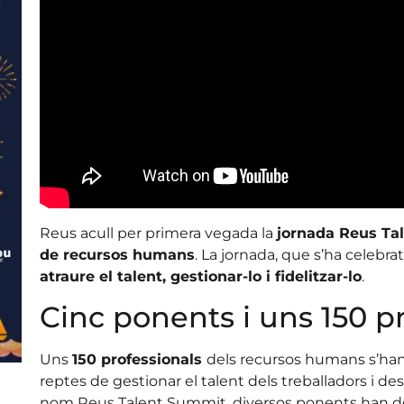
Reus acull per primera vegada la
jornada Reus Ta
de recursos humans
. La jornada, que s’ha celebra
atraure el talent, gestionar-lo i fidelitzar-lo
.
Cinc ponents i uns 150 p
Uns
150 professionals
dels recursos humans s’han
reptes de gestionar el talent dels treballadors i des
nom Reus Talent Summit, diversos ponents han 