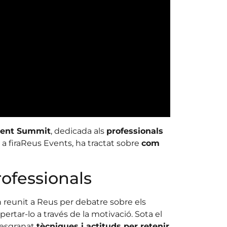
lent Summit
, dedicada als
professionals
t a firaReus Events, ha tractat sobre
com
rofessionals
 reunit a Reus per debatre sobre els
pertar-lo a través de la motivació. Sota el
desgranat
tècniques i actituds per retenir