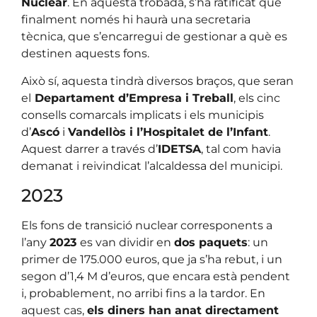
Nuclear
. En aquesta trobada, s’ha ratificat que
finalment només hi haurà una secretaria
tècnica, que s’encarregui de gestionar a què es
destinen aquests fons.
Això sí, aquesta tindrà diversos braços, que seran
el
Departament d’Empresa i Treball
, els cinc
consells comarcals implicats i els municipis
d’
Ascó
i
Vandellòs i l’Hospitalet de l’Infant
.
Aquest darrer a través d’
IDETSA
, tal com havia
demanat i reivindicat l’alcaldessa del municipi.
2023
Els fons de transició nuclear corresponents a
l’any
2023
es van dividir en
dos paquets
: un
primer de 175.000 euros, que ja s’ha rebut, i un
segon d’1,4 M d’euros, que encara està pendent
i, probablement, no arribi fins a la tardor. En
aquest cas,
els diners han anat directament