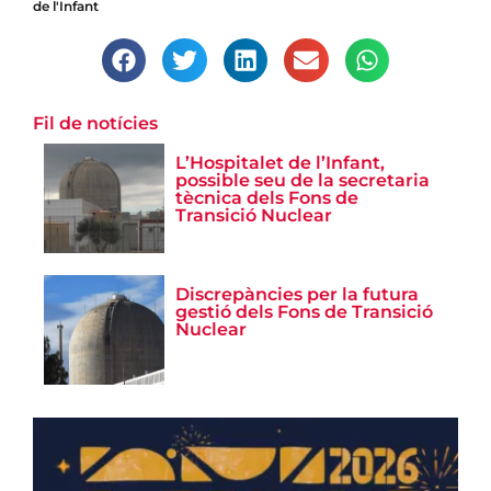
de l'Infant
Fil de notícies
L’Hospitalet de l’Infant,
possible seu de la secretaria
tècnica dels Fons de
Transició Nuclear
Discrepàncies per la futura
gestió dels Fons de Transició
Nuclear