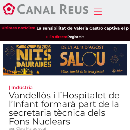
Últimes notícies:
La sensibilitat de Valeria Castro captiva el públi
En directe
Registra't
|
Indústria
Vandellòs i l’Hospitalet de
l’Infant formarà part de la
secretaria tècnica dels
Fons Nuclears
per: Clara Marquiegui