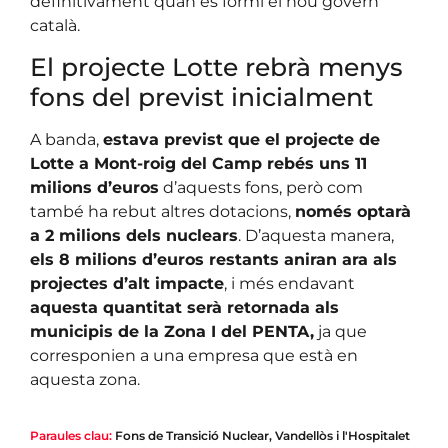
definitivament quan es formi el nou govern
català.
El projecte Lotte rebrà menys
fons del previst inicialment
A banda,
estava previst que el projecte de
Lotte a Mont-roig del Camp rebés uns 11
milions d’euros
d’aquests fons, però com
també ha rebut altres dotacions,
només optarà
a 2 milions dels nuclears
. D’aquesta manera,
els 8 milions d’euros restants aniran ara als
projectes d’alt impacte
, i més endavant
aquesta quantitat serà retornada als
municipis de la Zona I del PENTA,
ja que
corresponien a una empresa que està en
aquesta zona.
Paraules clau:
Fons de Transició Nuclear
,
Vandellòs i l'Hospitalet