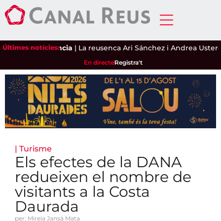
multireincidència
Últimes notícies:
|
La reusenca Ari Sánchez i Andrea Ustero es 
En directe
Registra't
|
Turisme
Els efectes de la DANA
redueixen el nombre de
visitants a la Costa
Daurada
per: Mireia Jansà Mata