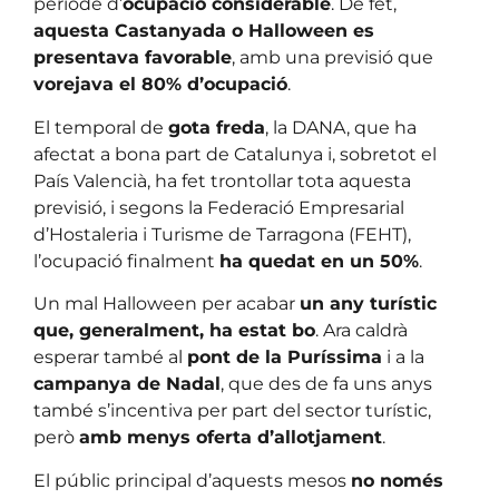
període d’
ocupació considerable
. De fet,
aquesta Castanyada o Halloween es
presentava favorable
, amb una previsió que
vorejava el 80% d’ocupació
.
El temporal de
gota freda
, la DANA, que ha
afectat a bona part de Catalunya i, sobretot el
País Valencià, ha fet trontollar tota aquesta
previsió, i segons la Federació Empresarial
d’Hostaleria i Turisme de Tarragona (FEHT),
l’ocupació finalment
ha quedat en un 50%
.
Un mal Halloween per acabar
un any turístic
que, generalment, ha estat bo
. Ara caldrà
esperar també al
pont de la Puríssima
i a la
campanya de Nadal
, que des de fa uns anys
també s’incentiva per part del sector turístic,
però
amb menys oferta d’allotjament
.
El públic principal d’aquests mesos
no només