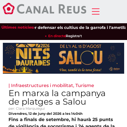
tzacions per defensar els cultius de la garrofa i l'ametlla de
Últimes notícies:
En directe
Registra't
|
Infraestructures i mobilitat
,
Turisme
En marxa la campanya
de platges a Salou
per: Clara Marquiegui
Divendres, 12 de juny del 2026 a les 14:04h
Fins a finals de setembre, hi haurà 25 punts
de vigilància de socorrisme i 24 agents de la