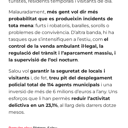
turistes, residents temporals i visitants de dia.
Malauradament,
més gent vol dir més
probabilitat que es produeixin incidents de
tota mena
: furts i robatoris, baralles, sorolls o
problemes de convivència. D’altra banda, hi ha
tasques que s’intensifiquen a l’estiu, com
el
control de la venda ambulant il·legal, la
regulació del trànsit i l’aparcament massiu, i
la supervisió de l’oci nocturn
.
Salou vol
garantir la seguretat de locals i
visitants
i, de fet,
treu pit del desplegament
policial total de 114 agents municipals
i una
inversió de més de 6 milions d’euros a l’any. Uns
esforços que li han permès
reduir l’activitat
delictiva en un 23,1%
, al llarg dels darrers dotze
mesos.
Paraules clau:
Platges
,
Salou