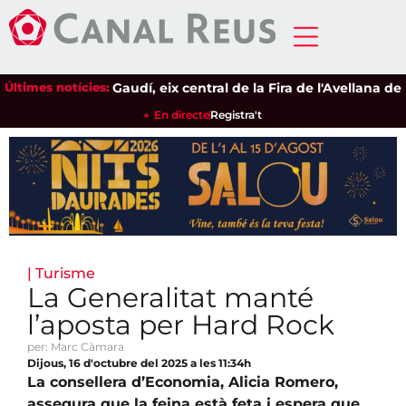
Últimes notícies:
L'univers Gaudí, eix central de la Fira de l'Avellana de Ri
En directe
Registra't
|
Turisme
La Generalitat manté
l’aposta per Hard Rock
per: Marc Càmara
Dijous, 16 d'octubre del 2025 a les 11:34h
La consellera d’Economia, Alicia Romero,
assegura que la feina està feta i espera que