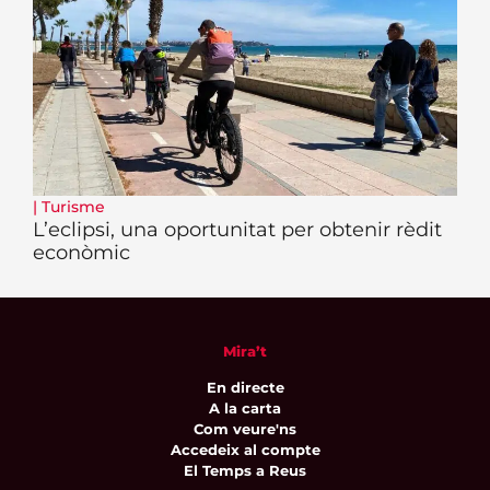
|
Turisme
L’eclipsi, una oportunitat per obtenir rèdit
econòmic
Mira’t
En directe
A la carta
Com veure'ns
Accedeix al compte
El Temps a Reus