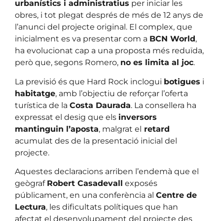
urbanístics i administratius
per iniciar les
obres, i tot plegat després de més de 12 anys de
l’anunci del projecte original. El complex, que
inicialment es va presentar com a
BCN World
,
ha evolucionat cap a una proposta més reduïda,
però que, segons Romero,
no es limita al joc
.
La previsió és que Hard Rock inclogui
botigues
i
habitatge
, amb l’objectiu de reforçar l’oferta
turística de la
Costa Daurada
. La consellera ha
expressat el desig que els
inversors
mantinguin l’aposta
, malgrat el
retard
acumulat des de la presentació inicial del
projecte.
Aquestes declaracions arriben l’endemà que el
geògraf
Robert Casadevall
exposés
públicament, en una conferència al
Centre de
Lectura
, les dificultats polítiques que han
afectat el desenvolupament del projecte des