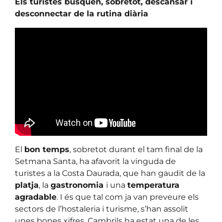
Els turistes busquen, sobretot, descansar i
desconnectar de la rutina diària
El
bon temps
, sobretot durant el tam final de la
Setmana Santa, ha afavorit la vinguda de
turistes a la Costa Daurada, que han gaudit de la
platja
, la
gastronomia
i una
temperatura
agradable
. I és que tal com ja van preveure els
sectors de l’hostaleria i turisme, s’han assolit
unes bones xifres. Cambrils ha estat una de les