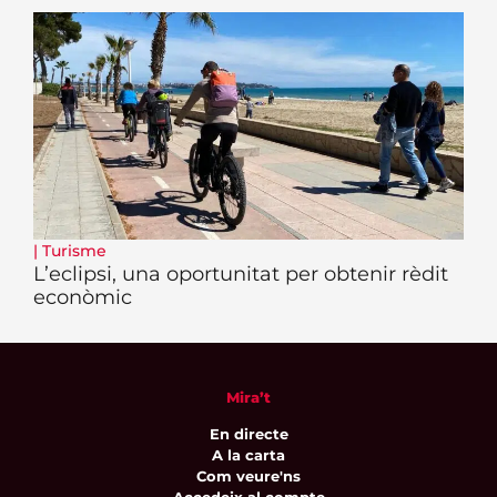
|
Turisme
L’eclipsi, una oportunitat per obtenir rèdit
econòmic
Mira’t
En directe
A la carta
Com veure'ns