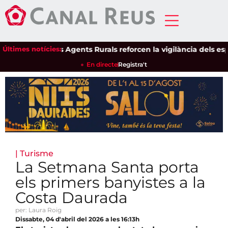
Últimes notícies:
Els Agents Rurals reforcen la vigilància dels espais 
En directe
Registra't
|
Turisme
La Setmana Santa porta
els primers banyistes a la
Costa Daurada
per: Laura Roig
Dissabte, 04 d'abril del 2026 a les 16:13h