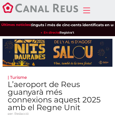
Últimes notícies:
Setze detinguts i més de cinc-cents identificats en un disp
En directe
Registra't
|
Turisme
L’aeroport de Reus
guanyarà més
connexions aquest 2025
amb el Regne Unit
per: Redacció