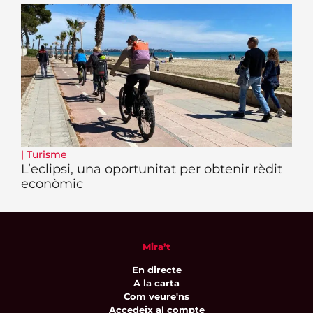
|
Turisme
L’eclipsi, una oportunitat per obtenir rèdit
econòmic
Mira’t
En directe
A la carta
Com veure'ns
Accedeix al compte