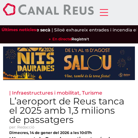
i l'ametlla de secà
Últimes notícies:
|
Siloë exhaureix entrades i incendia el Pin
En directe
Registra't
|
Infraestructures i mobilitat
,
Turisme
L’aeroport de Reus tanca
el 2025 amb 1,3 milions
de passatgers
per: Redacció
Dimecres, 14 de gener del 2026 a les 10:07h