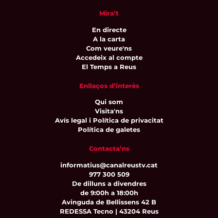
Mira’t
En directe
A la carta
Com veure'ns
Accedeix al compte
El Temps a Reus
Enllaços d’interès
Qui som
Visita'ns
Avís legal i Política de privacitat
Política de galetes
Contacta’ns
informatius@canalreustv.cat
977 300 509
De dilluns a divendres
de 9:00h a 18:00h
Avinguda de Bellissens 42 B
REDESSA Tecno | 43204 Reus