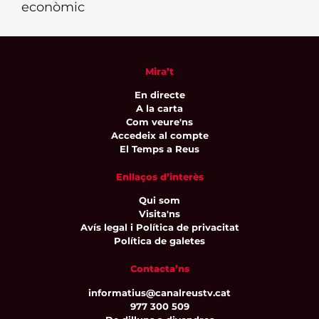
econòmic
Mira’t
En directe
A la carta
Com veure'ns
Accedeix al compte
El Temps a Reus
Enllaços d’interès
Qui som
Visita'ns
Avís legal i Política de privacitat
Política de galetes
Contacta’ns
informatius@canalreustv.cat
977 300 509