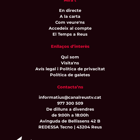
Mira’t
En directe
A la carta
Com veure'ns
Accedeix al compte
El Temps a Reus
Enllaços d’interès
Qui som
Visita'ns
Avís legal i Política de privacitat
Política de galetes
Contacta’ns
informatius@canalreustv.cat
977 300 509
De dilluns a divendres
de 9:00h a 18:00h
Avinguda de Bellissens 42 B
REDESSA Tecno | 43204 Reus