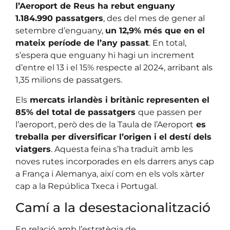
l’Aeroport de Reus ha rebut enguany
1.184.990 passatgers
, des del mes de gener al
setembre d’enguany,
un 12,9% més que en el
mateix període de l’any passat
. En total,
s’espera que enguany hi hagi un increment
d’entre el 13 i el 15% respecte al 2024, arribant als
1,35 milions de passatgers.
Els
mercats irlandès i britànic representen el
85% del total de passatgers
que passen per
l’aeroport, però des de la Taula de l’Aeroport
es
treballa per diversificar l’origen i el destí dels
viatgers
. Aquesta feina s’ha traduït amb les
noves rutes incorporades en els darrers anys cap
a França i Alemanya, així com en els vols xàrter
cap a la República Txeca i Portugal.
Camí a la desestacionalització
En relació amb l’estratègia de