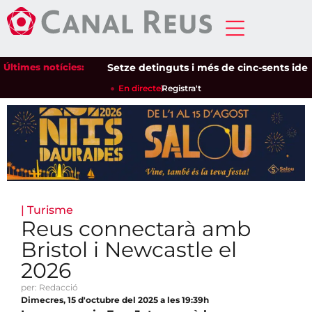
Últimes notícies:
Setze detinguts i més de cinc-sents identific
En directe
Registra't
|
Turisme
Reus connectarà amb
Bristol i Newcastle el
2026
per: Redacció
Dimecres, 15 d'octubre del 2025 a les 19:39h