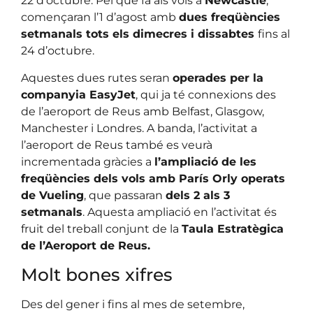
22 d’octubre. Pel que fa als vols a
Newcastle
,
començaran l’1 d’agost amb
dues freqüències
setmanals tots els dimecres i dissabtes
fins al
24 d’octubre.
Aquestes dues rutes seran
operades per la
companyia EasyJet
, qui ja té connexions des
de l’aeroport de Reus amb Belfast, Glasgow,
Manchester i Londres. A banda, l’activitat a
l’aeroport de Reus també es veurà
incrementada gràcies a
l’ampliació de les
freqüències dels vols amb París Orly operats
de Vueling
, que passaran
dels 2 als 3
setmanals
. Aquesta ampliació en l’activitat és
fruit del treball conjunt de la
Taula Estratègica
de l’Aeroport de Reus.
Molt bones xifres
Des del gener i fins al mes de setembre,