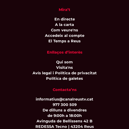
Mira’t
En directe
A la carta
Com veure'ns
Accedeix al compte
El Temps a Reus
Enllaços d’interès
Qui som
Visita'ns
Avís legal i Política de privacitat
Política de galetes
Contacta’ns
informatius@canalreustv.cat
977 300 509
De dilluns a divendres
de 9:00h a 18:00h
Avinguda de Bellissens 42 B
REDESSA Tecno | 43204 Reus