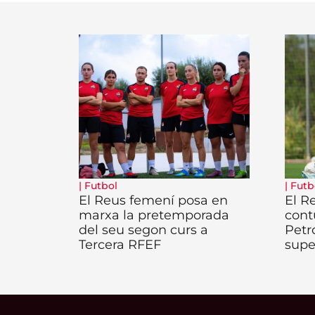
|
Futbol
|
Futb
El Reus femení posa en
El R
marxa la pretemporada
cont
del seu segon curs a
Petr
Tercera RFEF
supe