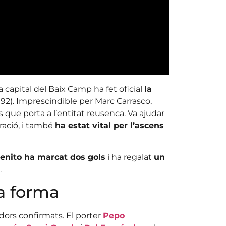
 capital del Baix Camp ha fet oficial
la
1992). Imprescindible per Marc Carrasco,
 que porta a l’entitat reusenca. Va ajudar
eració, i també
ha estat vital per l’ascens
enito ha marcat dos gols
i ha regalat
un
.
fa forma
dors confirmats. El porter
Pepo