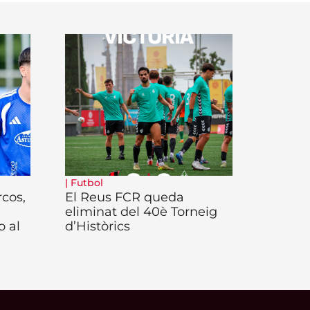
|
Futbol
rcos,
El Reus FCR queda
eliminat del 40è Torneig
o al
d’Històrics