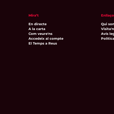
Mira’t
Enllaço
En directe
Qui so
A la carta
Visita'
Com veure'ns
Avís leg
Accedeix al compte
Polític
El Temps a Reus