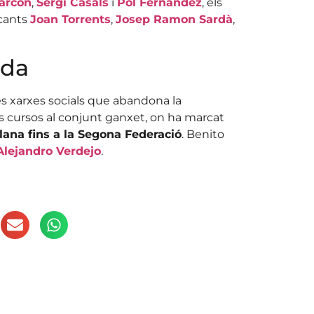
arcón
,
Sergi Casals
i
Pol Fernández
, els
tacants
Joan Torrents
,
Josep Ramon Sardà
,
ada
es xarxes socials que abandona la
es cursos al conjunt ganxet, on ha marcat
lana fins a la Segona Federació
. Benito
Alejandro Verdejo
.