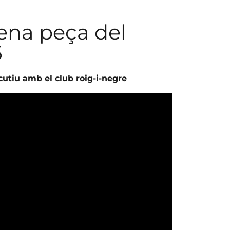
zena peça del
6
ecutiu amb el club roig-i-negre