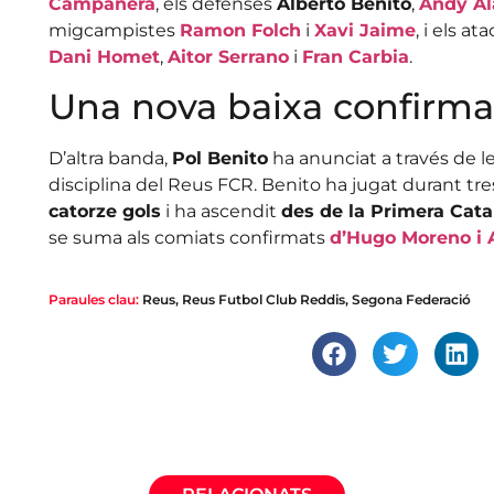
Campanera
, els defenses
Alberto Benito
,
Andy Al
migcampistes
Ramon Folch
i
Xavi Jaime
, i els a
Dani Homet
,
Aitor Serrano
i
Fran Carbia
.
Una nova baixa confirm
D’altra banda,
Pol Benito
ha anunciat a través de l
disciplina del Reus FCR. Benito ha jugat durant tr
catorze gols
i ha ascendit
des de la Primera Cata
se suma als comiats confirmats
d’Hugo Moreno i 
Paraules clau:
Reus
,
Reus Futbol Club Reddis
,
Segona Federació