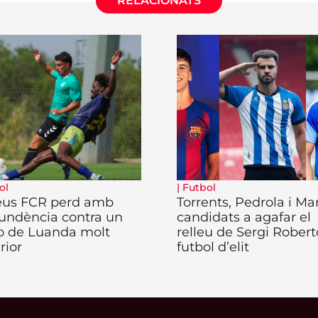
RELACIONATS
ol
|
Futbol
eus FCR perd amb
Torrents, Pedrola i Ma
undència contra un
candidats a agafar el
o de Luanda molt
relleu de Sergi Robert
rior
futbol d’elit