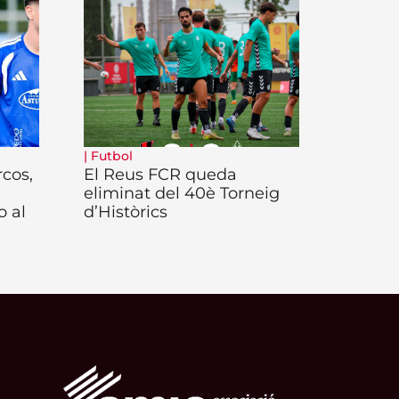
|
Futbol
rcos,
El Reus FCR queda
eliminat del 40è Torneig
o al
d’Històrics