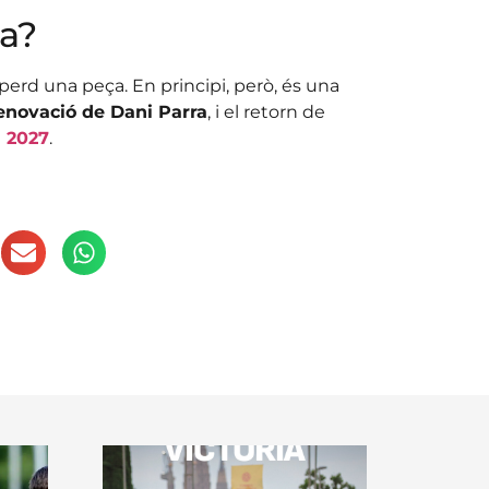
ta?
perd una peça. En principi, però, és una
renovació de Dani Parra
, i el retorn de
l 2027
.