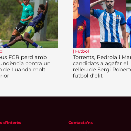
ol
|
Futbol
eus FCR perd amb
Torrents, Pedrola i Ma
undència contra un
candidats a agafar el
o de Luanda molt
relleu de Sergi Robert
rior
futbol d’elit
s d’interès
Contacta’ns