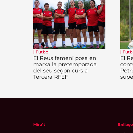
|
Futbol
|
Futb
El Reus femení posa en
El R
marxa la pretemporada
cont
del seu segon curs a
Petr
Tercera RFEF
supe
Mira’t
Enllaço