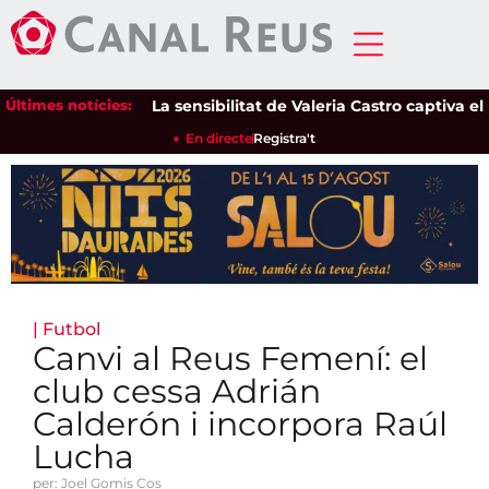
Últimes notícies:
La sensibilitat de Valeria Castro captiva el púb
En directe
Registra't
|
Futbol
Canvi al Reus Femení: el
club cessa Adrián
Calderón i incorpora Raúl
Lucha
per: Joel Gomis Cos