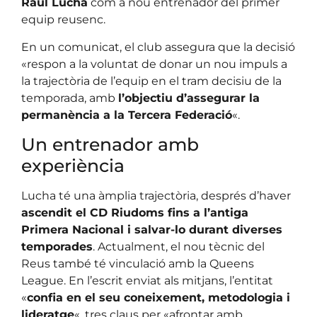
Raúl Lucha
com a nou entrenador del primer
equip reusenc.
En un comunicat, el club assegura que la decisió
«respon a la voluntat de donar un nou impuls a
la trajectòria de l’equip en el tram decisiu de la
temporada, amb
l’objectiu d’assegurar la
permanència a la Tercera Federació
«.
Un entrenador amb
experiència
Lucha té una àmplia trajectòria, després d’haver
ascendit el CD Riudoms fins a l’antiga
Primera Nacional i salvar-lo durant diverses
temporades
. Actualment, el nou tècnic del
Reus també té vinculació amb la Queens
League. En l’escrit enviat als mitjans, l’entitat
«
confia en el seu coneixement, metodologia i
lideratge
«, tres claus per «afrontar amb