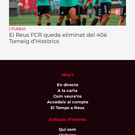
|
Futbol
El Reus FCR queda eliminat del 40è
Torneig d’Històrics
Mira’t
En directe
A la carta
Com veure'ns
Accedeix al compte
El Temps a Reus
Enllaços d’interès
Qui som