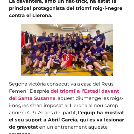
La davantera, amb un hat-trick, ha estat la
principal protagonista del triomf roig-i-negre
contra el Llerona.
Segona victòria consecutiva a casa del Reus
Femení. Després
del triomf a l’Estadi davant
del Santa Susanna
, aquest diumenge les roigs-
i-negres s’han imposat al Llerona al nou camp
annex (4-3). Abans del partit,
l’equip ha mostrat
el seu suport a Abril Garcia, qui es va lesionar
de gravetat
en un entrenament aquesta