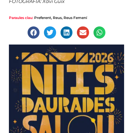
FOTOGRAFIA: Xavi Guix
Paraules clau:
Preferent
,
Reus
,
Reus Femení