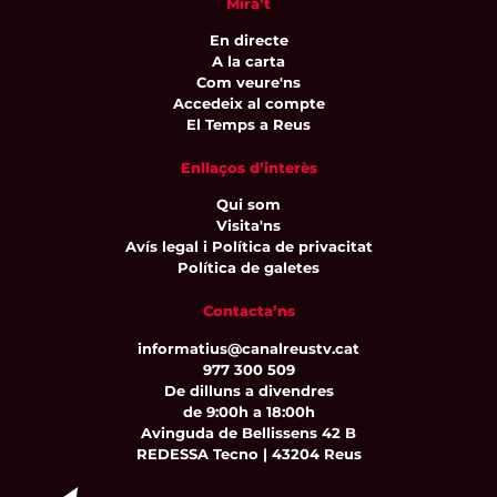
Mira’t
En directe
A la carta
Com veure'ns
Accedeix al compte
El Temps a Reus
Enllaços d’interès
Qui som
Visita'ns
Avís legal i Política de privacitat
Política de galetes
Contacta’ns
informatius@canalreustv.cat
977 300 509
De dilluns a divendres
de 9:00h a 18:00h
Avinguda de Bellissens 42 B
REDESSA Tecno | 43204 Reus