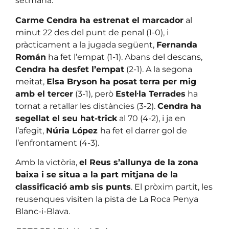
setmana.
Carme Cendra ha estrenat el marcador
al
minut 22 des del punt de penal (1-0), i
pràcticament a la jugada següent,
Fernanda
Román
ha fet l’empat (1-1). Abans del descans,
Cendra ha desfet l’empat
(2-1). A la segona
meitat,
Elsa Bryson ha posat terra per mig
amb el tercer
(3-1), però
Estel·la Terrades
ha
tornat a retallar les distàncies (3-2).
Cendra ha
segellat el seu hat-trick
al 70 (4-2), i ja en
l’afegit,
Núria López
ha fet el darrer gol de
l’enfrontament (4-3).
Amb la victòria,
el Reus s’allunya de la zona
baixa i se situa a la part mitjana de la
classificació amb sis punts
. El pròxim partit, les
reusenques visiten la pista de La Roca Penya
Blanc-i-Blava.