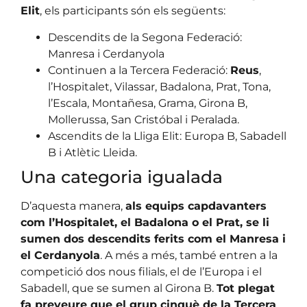
Elit
, els participants són els següents:
Descendits de la Segona Federació:
Manresa i Cerdanyola
Continuen a la Tercera Federació:
Reus
,
l’Hospitalet, Vilassar, Badalona, Prat, Tona,
l’Escala, Montañesa, Grama, Girona B,
Mollerussa, San Cristóbal i Peralada.
Ascendits de la Lliga Elit: Europa B, Sabadell
B i Atlètic Lleida.
Una categoria igualada
D’aquesta manera,
als equips capdavanters
com l’Hospitalet, el Badalona o el Prat, se li
sumen dos descendits ferits com el Manresa i
el Cerdanyola
. A més a més, també entren a la
competició dos nous filials, el de l’Europa i el
Sabadell, que se sumen al Girona B.
Tot plegat
fa preveure que el grup cinquè de la Tercera