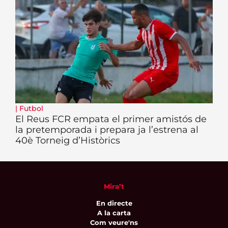
|
Futbol
El Reus FCR empata el primer amistós de
la pretemporada i prepara ja l’estrena al
40è Torneig d’Històrics
Mira’t
En directe
A la carta
Com veure'ns