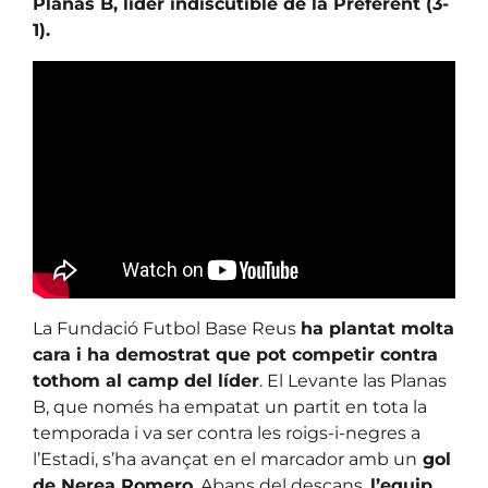
Planas B, líder indiscutible de la Preferent (3-
1).
La Fundació Futbol Base Reus
ha plantat molta
cara i ha demostrat que pot competir contra
tothom al camp del líder
. El Levante las Planas
B, que només ha empatat un partit en tota la
temporada i va ser contra les roigs-i-negres a
l’Estadi, s’ha avançat en el marcador amb un
gol
de Nerea Romero
. Abans del descans,
l’equip