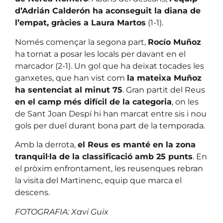
d’Adrián Calderón ha aconseguit la diana de
l’empat, gràcies a Laura Martos
(1-1).
Només començar la segona part,
Rocío Muñoz
ha tornat a posar les locals per davant en el
marcador (2-1). Un gol que ha deixat tocades les
ganxetes, que han vist com
la mateixa Muñoz
ha sentenciat al minut 75
. Gran partit del Reus
en el camp més difícil de la categoria
, on les
de Sant Joan Despí hi han marcat entre sis i nou
gols per duel durant bona part de la temporada.
Amb la derrota,
el Reus es manté en la zona
tranquil·la de la classificació amb 25 punts
. En
el pròxim enfrontament, les reusenques rebran
la visita del Martinenc, equip que marca el
descens.
FOTOGRAFIA: Xavi Guix