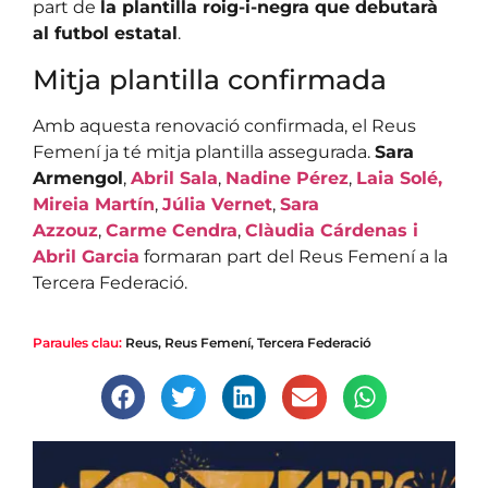
part de
la plantilla roig-i-negra que debutarà
al futbol estatal
.
Mitja plantilla confirmada
Amb aquesta renovació confirmada, el Reus
Femení ja té mitja plantilla assegurada.
Sara
Armengol
,
Abril Sala
,
Nadine Pérez
,
Laia Solé,
Mireia Martín
,
Júlia Vernet
,
Sara
Azzouz
,
Carme Cendra
,
Clàudia Cárdenas i
Abril Garcia
formaran part del Reus Femení a la
Tercera Federació.
Paraules clau:
Reus
,
Reus Femení
,
Tercera Federació