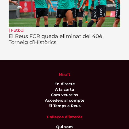
|
Futbol
El Reus FCR queda eliminat del 40è
Torneig d’Històrics
Mira’t
En directe
A la carta
Com veure'ns
Accedeix al compte
El Temps a Reus
Enllaços d’interès
Qui som