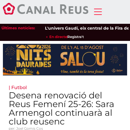
Últimes notícies:
L'univers Gaudí, eix central de la Fira de l'
En directe
Registra't
|
Futbol
Desena renovació del
Reus Femení 25-26: Sara
Armengol continuarà al
club reusenc
per: Joel Gomis Cos