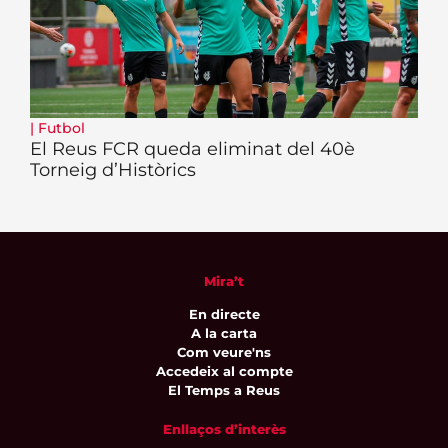
|
Futbol
El Reus FCR queda eliminat del 40è
Torneig d’Històrics
Mira’t
En directe
A la carta
Com veure'ns
Accedeix al compte
El Temps a Reus
Enllaços d’interès