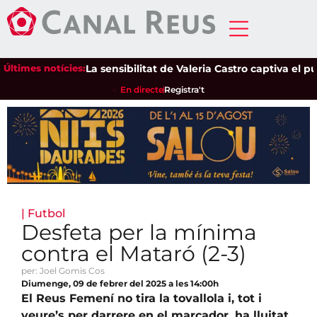
Últimes notícies:
La sensibilitat de Valeria Castro captiva el públic
En directe
Registra't
|
Futbol
Desfeta per la mínima
contra el Mataró (2-3)
per: Joel Gomis Cos
Diumenge, 09 de febrer del 2025 a les 14:00h
El Reus Femení no tira la tovallola i, tot i
veure’s per darrere en el marcador, ha lluitat