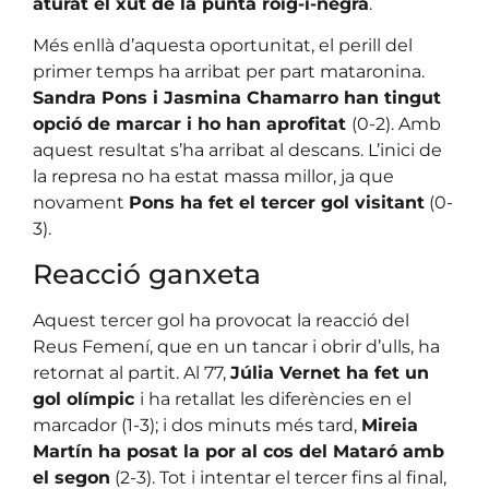
aturat el xut de la punta roig-i-negra
.
Més enllà d’aquesta oportunitat, el perill del
primer temps ha arribat per part mataronina.
Sandra Pons i Jasmina Chamarro han tingut
opció de marcar i ho han aprofitat
(0-2). Amb
aquest resultat s’ha arribat al descans. L’inici de
la represa no ha estat massa millor, ja que
novament
Pons ha fet el tercer gol visitant
(0-
3).
Reacció ganxeta
Aquest tercer gol ha provocat la reacció del
Reus Femení, que en un tancar i obrir d’ulls, ha
retornat al partit. Al 77,
Júlia Vernet ha fet un
gol olímpic
i ha retallat les diferències en el
marcador (1-3); i dos minuts més tard,
Mireia
Martín ha posat la por al cos del Mataró amb
el segon
(2-3). Tot i intentar el tercer fins al final,