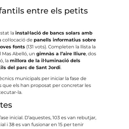
fantils entre els petits
stat la
instal·lació de bancs solars amb
la col·locació de
panells informatius sobre
noves fonts
(131 vots). Completen la llista la
l Mas Abelló, un
gimnàs a l’aire lliure
, dos
ó, la
millora de la il·luminació dels
ils del parc de Sant Jordi
.
ècnics municipals per iniciar la fase de
 que els han proposat per concretar les
xecutar-la.
stes
fase inicial. D’aquestes, 103 es van rebutjar,
l i 38 es van fusionar en 15 per tenir