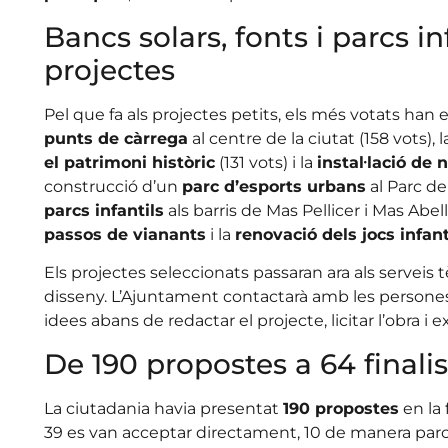
Bancs solars, fonts i parcs in
projectes
Pel que fa als projectes petits, els més votats han e
punts de càrrega
al centre de la ciutat (158 vots), 
el patrimoni històric
(131 vots) i la
instal·lació de 
construcció d’un
parc d’esports urbans
al Parc de
parcs infantils
als barris de Mas Pellicer i Mas Abell
passos de vianants
i la
renovació dels jocs infant
Els projectes seleccionats passaran ara als serveis t
disseny. L’Ajuntament contactarà amb les persones
idees abans de redactar el projecte, licitar l’obra i e
De 190 propostes a 64 finali
La ciutadania havia presentat
190 propostes
en la 
39 es van acceptar directament, 10 de manera parcia