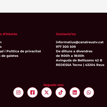
s d’interès
Contacta’ns
m
informatius@canalreustv.cat
ns
977 300 509
al i Política de privacitat
De dilluns a divendres
a de galetes
de 9:00h a 18:00h
Avinguda de Bellissens 42 B
REDESSA Tecno | 43204 Reus
Segueix-nos