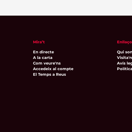
Mira’t
Enllaço
En directe
Qui so
A la carta
Visita'
Com veure'ns
Avís leg
Accedeix al compte
Polític
El Temps a Reus