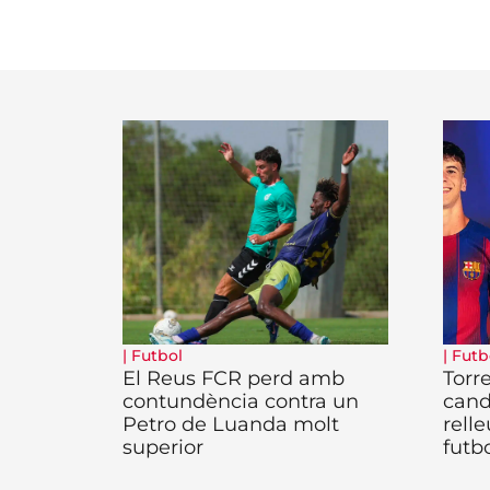
|
Futbol
|
Futb
El Reus FCR perd amb
Torr
contundència contra un
cand
Petro de Luanda molt
rell
superior
futbo