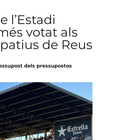
e l’Estadi
més votat als
ipatius de Reus
essupost dels pressupostos