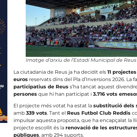
Imatge d’arxiu de l’Estadi Municipal de Reus
La ciutadania de Reus ja ha decidit els
11 projectes
euros
reservats dins del Pla d’Inversions 2026. La f
participatius de Reus
s’ha tancat aquest divendre
persones
que hi han participat i
3.716 vots emeso
El projecte més votat ha estat la
substitució dels 
amb
339 vots
. Tant el
Reus Futbol Club Reddis
co
impulsar aquesta proposta, que ha encapçalat la lli
projecte escollit és la
renovació de les estructures
públiques
, amb 294 suports.