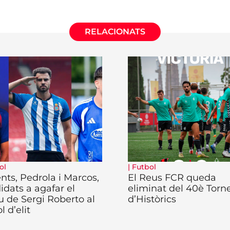
RELACIONATS
ol
|
Futbol
ents, Pedrola i Marcos,
El Reus FCR queda
idats a agafar el
eliminat del 40è Torn
eu de Sergi Roberto al
d’Històrics
l d’elit