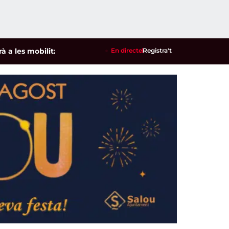
mobilitzacions per defensar els cultius de la garrofa i l'ametl
En directe
Registra't