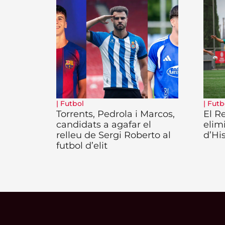
|
Futbol
|
Futb
Torrents, Pedrola i Marcos,
El R
candidats a agafar el
elim
relleu de Sergi Roberto al
d’His
futbol d’elit