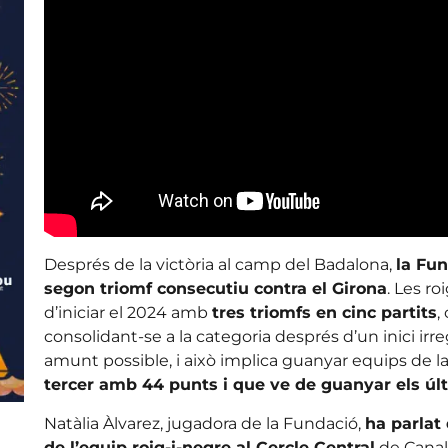
Després de la victòria al camp del Badalona,
la Fu
segon triomf consecutiu contra el Girona
. Les ro
d’iniciar el 2024 amb
tres triomfs en cinc partits
,
consolidant-se a la categoria després d’un inici irre
amunt possible, i això implica guanyar equips de la 
tercer amb 44 punts i que ve de guanyar els últ
Natàlia Àlvarez, jugadora de la Fundació,
ha parlat 
de l’equip roig-i-negre al Cercle Central
de Canal