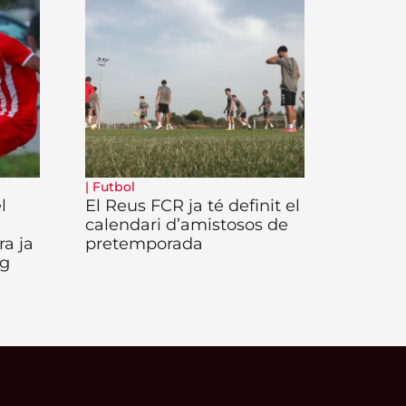
|
Futbol
l
El Reus FCR ja té definit el
calendari d’amistosos de
a ja
pretemporada
ig