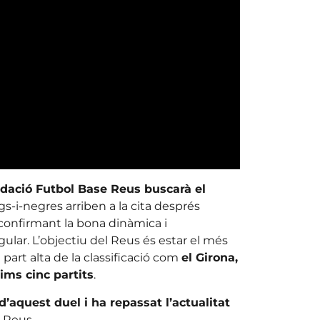
ndació Futbol Base Reus buscarà el
igs-i-negres arriben a la cita després
 confirmant la bona dinàmica i
gular. L’objectiu del Reus és estar el més
part alta de la classificació com
el Girona,
ims cinc partits
.
d’aquest duel i ha repassat l’actualitat
 Reus.