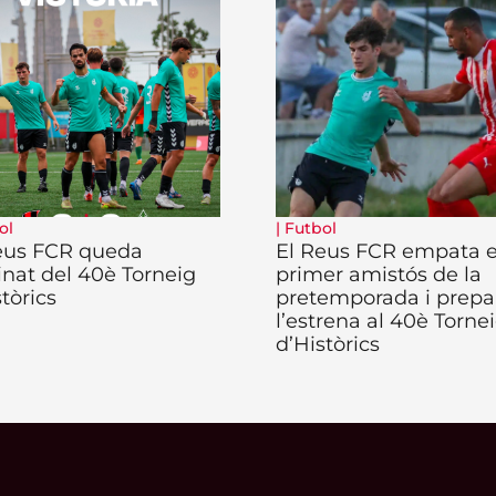
ol
|
Futbol
eus FCR queda
El Reus FCR empata e
inat del 40è Torneig
primer amistós de la
tòrics
pretemporada i prepar
l’estrena al 40è Torne
d’Històrics