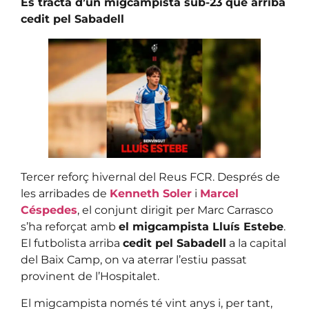
Es tracta d’un migcampista sub-23 que arriba
cedit pel Sabadell
Tercer reforç hivernal del Reus FCR. Després de
les arribades de
Kenneth Soler
i
Marcel
Céspedes
, el conjunt dirigit per Marc Carrasco
s’ha reforçat amb
el migcampista Lluís Estebe
.
El futbolista arriba
cedit pel Sabadell
a la capital
del Baix Camp, on va aterrar l’estiu passat
provinent de l’Hospitalet.
El migcampista només té vint anys i, per tant,