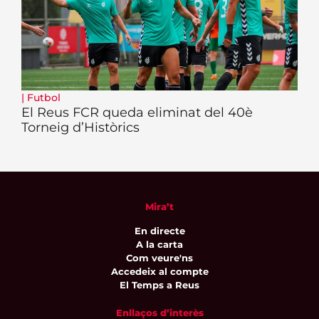
|
Futbol
El Reus FCR queda eliminat del 40è
Torneig d’Històrics
Mira’t
En directe
A la carta
Com veure'ns
Accedeix al compte
El Temps a Reus
Enllaços d’interès