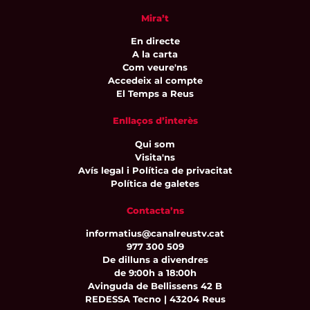
Mira’t
En directe
A la carta
Com veure'ns
Accedeix al compte
El Temps a Reus
Enllaços d’interès
Qui som
Visita'ns
Avís legal i Política de privacitat
Política de galetes
Contacta’ns
informatius@canalreustv.cat
977 300 509
De dilluns a divendres
de 9:00h a 18:00h
Avinguda de Bellissens 42 B
REDESSA Tecno | 43204 Reus