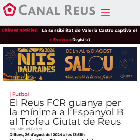
Últimes notícies:
La sensibilitat de Valeria Castro captiva el públ
En directe
Registra't
|
Futbol
El Reus FCR guanya per
la mínima a l’Espanyol B
al Trofeu Ciutat de Reus
per: Miquel Ferrer
Dilluns, 26 d'agost del 2024 a les 13:58h