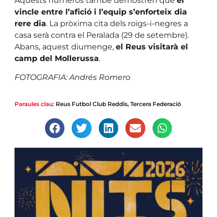
Aquests números també demostren que
el
vincle entre l’afició i l’equip s’enforteix dia
rere dia
. La pròxima cita dels roigs-i-negres a
casa serà contra el Peralada (29 de setembre).
Abans, aquest diumenge,
el Reus visitarà el
camp del Mollerussa
.
FOTOGRAFIA: Andrés Romero
Paraules clau:
Reus Futbol Club Reddis
,
Tercera Federació