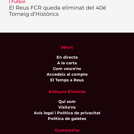
|
Futbol
El Reus FCR queda eliminat del 40è
Torneig d’Històrics
Mira’t
En directe
A la carta
Com veure'ns
Accedeix al compte
El Temps a Reus
Enllaços d’interès
Qui som
Visita'ns
Avís legal i Política de privacitat
Política de galetes
Contacta’ns