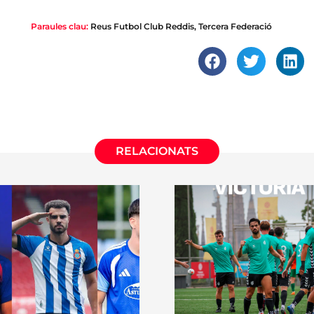
Paraules clau:
Reus Futbol Club Reddis
,
Tercera Federació
RELACIONATS