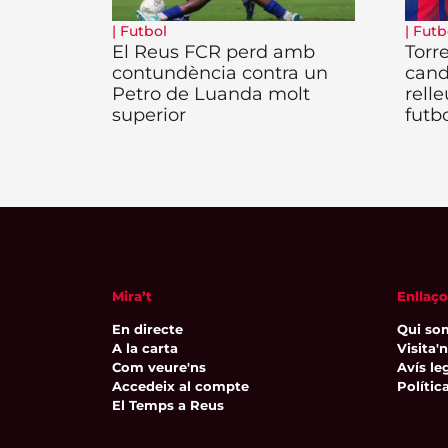
|
Futbol
|
Futb
El Reus FCR perd amb
Torr
contundència contra un
cand
Petro de Luanda molt
rell
superior
futbo
Mira’t
Enllaço
En directe
Qui so
A la carta
Visita'
Com veure'ns
Avís leg
Accedeix al compte
Polític
El Temps a Reus