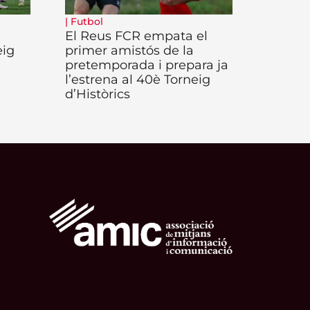
|
Futbol
El Reus FCR empata el
eig
primer amistós de la
pretemporada i prepara ja
l’estrena al 40è Torneig
d’Històrics