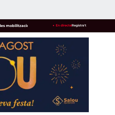
ilitzacions per defensar els cultius de la garrofa i l'ametlla 
En directe
Registra't