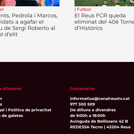
ol
|
Futbol
ents, Pedrola i Marcos,
El Reus FCR queda
idats a agafar el
eliminat del 40è Torn
eu de Sergi Roberto al
d’Històrics
l d’elit
s d’interès
Contacta’ns
m
informatius@canalreustv.cat
ns
977 300 509
al i Política de privacitat
De dilluns a divendres
a de galetes
de 9:00h a 18:00h
Avinguda de Bellissens 42 B
REDESSA Tecno | 43204 Reus