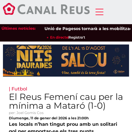
Últimes notícies:
Unió de Pagesos tornarà a les mobilitzacions 
En directe
Registra't
|
Futbol
El Reus Femení cau per la
mínima a Mataró (1-0)
per: Joel Gomis Cos
Diumenge, 11 de gener del 2026 a les 21:00h
Les locals n’han tingut prou amb un solitari
gol per emportar-se els tres punts