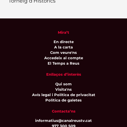
Torneig d’Històrics
Mira’t
En directe
A la carta
Com veure'ns
Accedeix al compte
El Temps a Reus
Enllaços d’interès
Qui som
Visita'ns
Avís legal i Política de privacitat
Política de galetes
Contacta’ns
informatius@canalreustv.cat
977 300 509