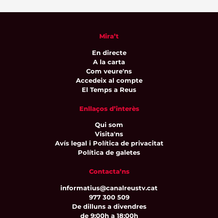
Mira’t
En directe
A la carta
Com veure'ns
Accedeix al compte
El Temps a Reus
Enllaços d’interès
Qui som
Visita'ns
Avís legal i Política de privacitat
Política de galetes
Contacta’ns
informatius@canalreustv.cat
977 300 509
De dilluns a divendres
de 9:00h a 18:00h