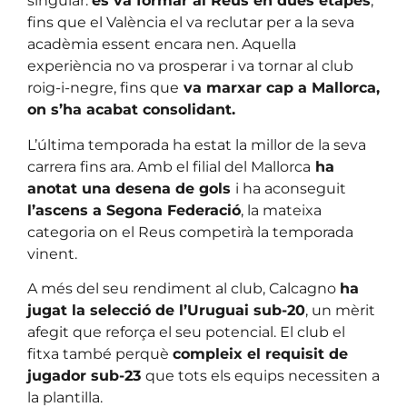
singular:
es va formar al Reus en dues etapes
,
fins que el València el va reclutar per a la seva
acadèmia essent encara nen. Aquella
experiència no va prosperar i va tornar al club
roig-i-negre, fins que
va marxar cap a Mallorca,
on s’ha acabat consolidant.
L’última temporada ha estat la millor de la seva
carrera fins ara. Amb el filial del Mallorca
ha
anotat una desena de gols
i ha aconseguit
l’ascens a Segona Federació
, la mateixa
categoria on el Reus competirà la temporada
vinent.
A més del seu rendiment al club, Calcagno
ha
jugat la selecció de l’Uruguai sub-20
, un mèrit
afegit que reforça el seu potencial. El club el
fitxa també perquè
compleix el requisit de
jugador sub-23
que tots els equips necessiten a
la plantilla.