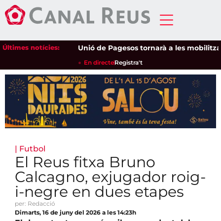
Últimes notícies:
Unió de Pagesos tornarà a les mobilitzacions
En directe
Registra't
|
Futbol
El Reus fitxa Bruno
Calcagno, exjugador roig-
i-negre en dues etapes
per: Redacció
Dimarts, 16 de juny del 2026 a les 14:23h