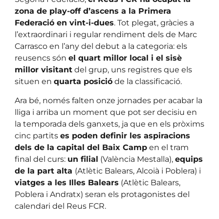
zona de play-off d’ascens a la Primera
Federació en vint-i-dues
. Tot plegat, gràcies a
l’extraordinari i regular rendiment dels de Marc
Carrasco en l’any del debut a la categoria: els
reusencs són
el quart millor local i el sisè
millor visitant
del grup, uns registres que els
situen en
quarta posició
de la classificació.
Ara bé, només falten onze jornades per acabar la
lliga i arriba un moment que pot ser decisiu en
la temporada dels ganxets, ja que en els pròxims
cinc partits
es poden definir les aspiracions
dels de la capital del Baix Camp
en el tram
final del curs:
un filial
(València Mestalla),
equips
de la part alta
(Atlètic Balears, Alcoià i Poblera) i
viatges a les Illes Balears
(Atlètic Balears,
Poblera i Andratx) seran els protagonistes del
calendari del Reus FCR.