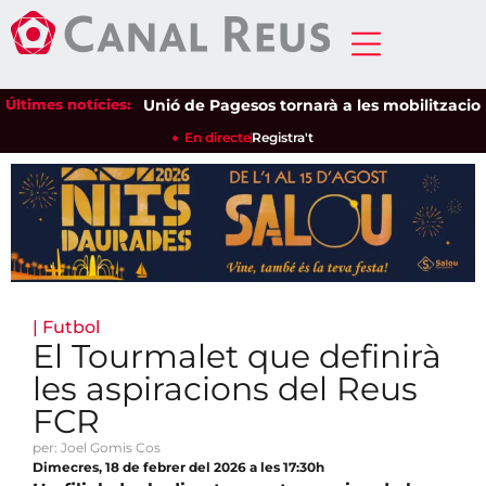
Últimes notícies:
Unió de Pagesos tornarà a les mobilitzacions per
En directe
Registra't
|
Futbol
El Tourmalet que definirà
les aspiracions del Reus
FCR
per: Joel Gomis Cos
Dimecres, 18 de febrer del 2026 a les 17:30h