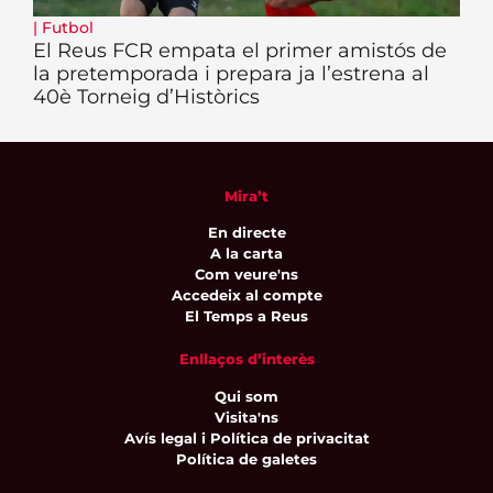
|
Futbol
El Reus FCR empata el primer amistós de
la pretemporada i prepara ja l’estrena al
40è Torneig d’Històrics
Mira’t
En directe
A la carta
Com veure'ns
Accedeix al compte
El Temps a Reus
Enllaços d’interès
Qui som
Visita'ns
Avís legal i Política de privacitat
Política de galetes