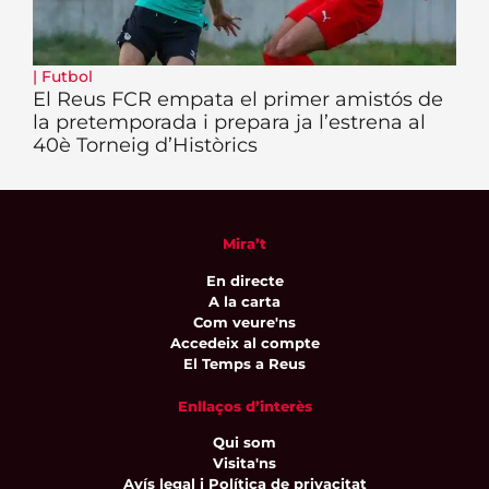
|
Futbol
El Reus FCR empata el primer amistós de
la pretemporada i prepara ja l’estrena al
40è Torneig d’Històrics
Mira’t
En directe
A la carta
Com veure'ns
Accedeix al compte
El Temps a Reus
Enllaços d’interès
Qui som
Visita'ns
Avís legal i Política de privacitat