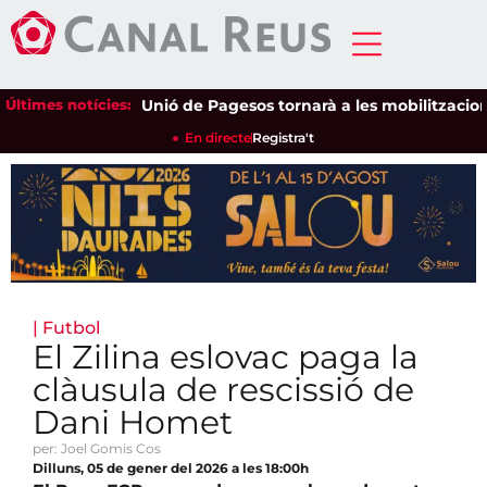
Últimes notícies:
Unió de Pagesos tornarà a les mobilitzacions per
En directe
Registra't
|
Futbol
El Zilina eslovac paga la
clàusula de rescissió de
Dani Homet
per: Joel Gomis Cos
Dilluns, 05 de gener del 2026 a les 18:00h