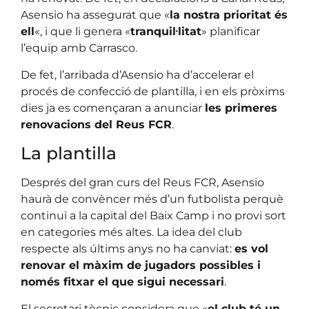
Asensio ha assegurat que «
la nostra prioritat és
ell
«, i que li genera «
tranquil·litat
» planificar
l’equip amb Carrasco.
De fet, l’arribada d’Asensio ha d’accelerar el
procés de confecció de plantilla, i en els pròxims
dies ja es començaran a anunciar
les primeres
renovacions del Reus FCR
.
La plantilla
Després del gran curs del Reus FCR, Asensio
haurà de convèncer més d’un futbolista perquè
continuï a la capital del Baix Camp i no provi sort
en categories més altes. La idea del club
respecte als últims anys no ha canviat:
es vol
renovar el màxim de jugadors possibles i
només fitxar el que sigui necessari
.
El secretari tècnic considera que «
el club té un