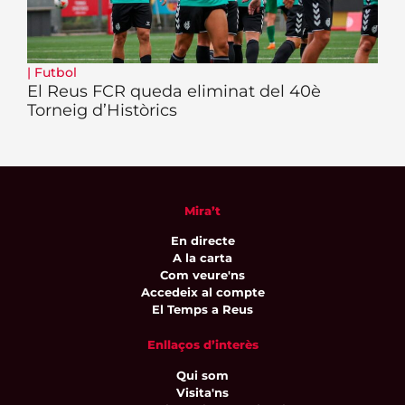
|
Futbol
El Reus FCR queda eliminat del 40è
Torneig d’Històrics
Mira’t
En directe
A la carta
Com veure'ns
Accedeix al compte
El Temps a Reus
Enllaços d’interès
Qui som
Visita'ns