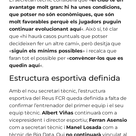
avantatge molt gran: hi ha unes condicions,
que potser no són econòmiques, que són
molt favorables perquè els jugadors puguin
continuar evolucionant aquí
«. Això sí, té clar
que «hi haurà casos puntuals que potser
decideixen fer un altre camí», però desitja que
«
siguin els mínims possibles
» i recalca que
faran tot el possible per «
convèncer-los que es
quedin aquí
«.
Estructura esportiva definida
Amb el nou secretari tècnic, l’estructura
esportiva del Reus FCR queda definida a falta de
confirmar l’entrenador del primer equip i el seu
equip tècnic.
Albert Viñas
continuarà com a
vicepresident i director esportiu;
Ferran Asensio
com a secretari tècnic i
Manel Losada
com a
tècnic de Big Data. Qui
no continuarà
vinculat al