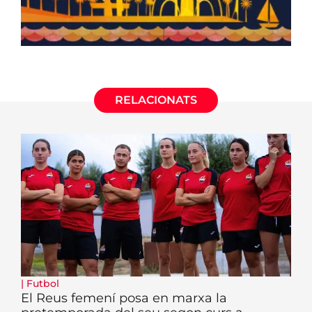
RELACIONATS
|
Futbol
El Reus femení posa en marxa la