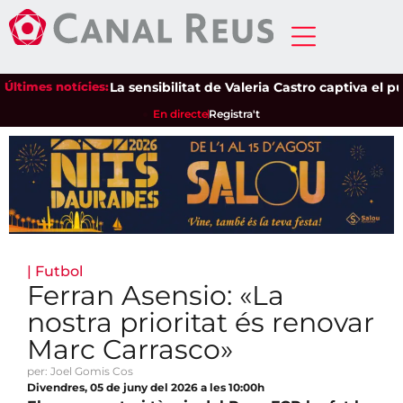
Últimes notícies:
La sensibilitat de Valeria Castro captiva el públic
En directe
Registra't
|
Futbol
Ferran Asensio: «La
nostra prioritat és renovar
Marc Carrasco»
per: Joel Gomis Cos
Divendres, 05 de juny del 2026 a les 10:00h