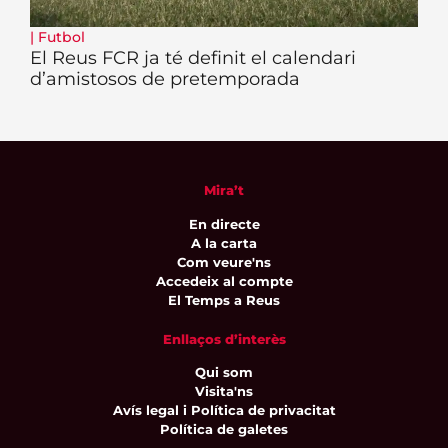
|
Futbol
El Reus FCR ja té definit el calendari
d’amistosos de pretemporada
Mira’t
En directe
A la carta
Com veure'ns
Accedeix al compte
El Temps a Reus
Enllaços d’interès
Qui som
Visita'ns
Avís legal i Política de privacitat
Política de galetes