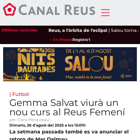
Últimes notícies:
Reus, a l'òrbita de l'eclipsi
|
Salou torna a de
En directe
Registra't
|
Futbol
Gemma Salvat viurà un
nou curs al Reus Femení
per: Clara Marquiegui
Dimarts, 26 d'agost del 2025 a les 15:01h
La setmana passada també es va anunciar el
retorn de Mar Dalmau