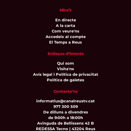
Mira’t
En directe
A la carta
Com veure'ns
Accedeix al compte
El Temps a Reus
Enllaços d’interès
Qui som
Visita'ns
Avís legal i Política de privacitat
Política de galetes
Contacta’ns
informatius@canalreustv.cat
977 300 509
De dilluns a divendres
de 9:00h a 18:00h
Avinguda de Bellissens 42 B
REDESSA Tecno | 43204 Reus