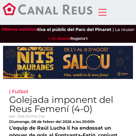
ria Castro captiva el públic del Parc del Pinaret
Últimes notícies:
|
La reusenca A
En directe
Registra't
|
Futbol
Golejada imponent del
Reus Femení (4-0)
per: Joel Gomis Cos
Diumenge, 08 de febrer del 2026 a les 20:00h
L’equip de Raúl Lucha li ha endossat un
pòquer de gols al Fontsanta-Fatjó, conjunt