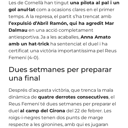
Les de Cornellà han tingut
una pilota al pal i un
gol anul·lat
com a ocasions clares en el primer
temps. A la represa, el partit s’ha trencat amb
l’expulsió d’Abril Ramón, qui ha agredit Mar
Dalmau
en una acció completament
antiesportiva. Ja a les acaballes,
Anna Amato
amb un hat-trick
ha sentenciat el duel i ha
certificat una victòria importantíssima pel Reus
Femení (4-0).
Dues setmanes per preparar
una final
Després d’aquesta victòria, que trenca la mala
dinàmica de
quatre derrotes consecutives
, el
Reus Femení té dues setmanes per preparar el
duel
al camp del Girona
del 22 de febrer. Les
roigs-i-negres tenen dos punts de marge
respecte a les gironines, amb qui es jugaran