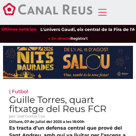
Últimes notícies:
L'univers Gaudí, eix central de la Fira de l'Ave
En directe
Registra't
|
Futbol
Guille Torres, quart
fitxatge del Reus FCR
per: Joel Gomis Cos
Dilluns, 07 de juliol del 2025 a les 18:00h
Es tracta d’un defensa central que prové del
Sant Andreu, amb qui va lluitar per l’ascens a