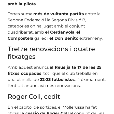
amb la pilota
.
Torres suma
més de vuitanta partits
entre la
Segona Federació i la Segona Divisió B,
categories on ha jugat amb el conjunt
quadribarrat, amb
el Cerdanyola
,
el
Compostela
gallec i
el Don Benito
extremeny.
Tretze renovacions i quatre
fitxatges
Amb aquest anunci,
el Reus ja té 17 de les 25
fitxes ocupades
, tot i que el club treballa en
una plantilla de
22-23 futbolistes
. Pròximament,
l’entitat anunciarà més renovacions.
Roger Coll, cedit
En el capítol de sortides, el Mollerussa ha fet
oficial
la cessió de Roger Coll
al conjunt del Pla