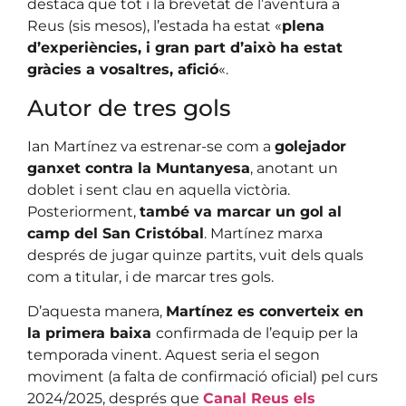
destaca que tot i la brevetat de l’aventura a
Reus (sis mesos), l’estada ha estat «
plena
d’experiències, i gran part d’això ha estat
gràcies a vosaltres, afició
«.
Autor de tres gols
Ian Martínez va estrenar-se com a
golejador
ganxet contra la Muntanyesa
, anotant un
doblet i sent clau en aquella victòria.
Posteriorment,
també va marcar un gol al
camp del San Cristóbal
. Martínez marxa
després de jugar quinze partits, vuit dels quals
com a titular, i de marcar tres gols.
D’aquesta manera,
Martínez es converteix en
la primera baixa
confirmada de l’equip per la
temporada vinent. Aquest seria el segon
moviment (a falta de confirmació oficial) pel curs
2024/2025, després que
Canal Reus els