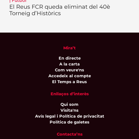
|
Futbol
El Reus FCR queda eliminat del 40è
Torneig d’Històrics
Mira’t
En directe
A la carta
Com veure'ns
Accedeix al compte
El Temps a Reus
Enllaços d’interès
Qui som
Visita'ns
Avís legal i Política de privacitat
Política de galetes
Contacta’ns