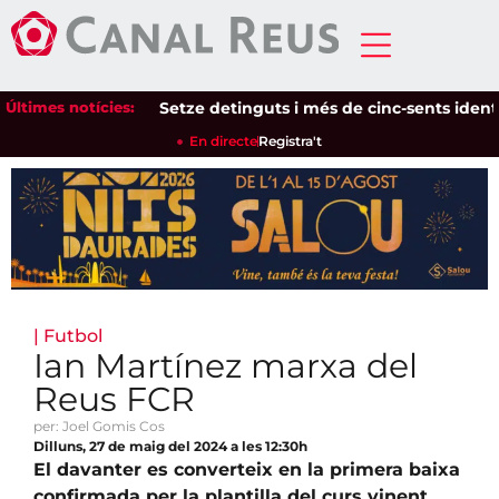
Últimes notícies:
Setze detinguts i més de cinc-sents identificat
En directe
Registra't
|
Futbol
Ian Martínez marxa del
Reus FCR
per: Joel Gomis Cos
Dilluns, 27 de maig del 2024 a les 12:30h
El davanter es converteix en la primera baixa
confirmada per la plantilla del curs vinent.