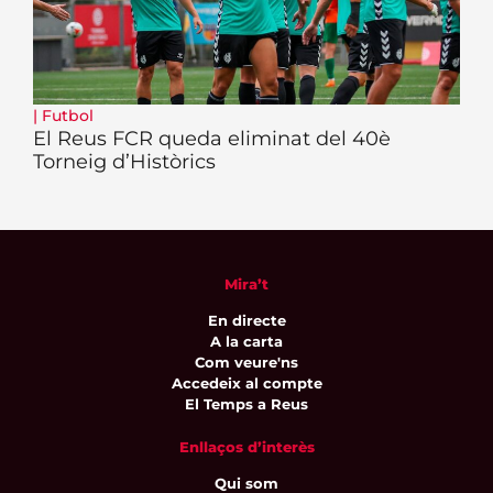
|
Futbol
El Reus FCR queda eliminat del 40è
Torneig d’Històrics
Mira’t
En directe
A la carta
Com veure'ns
Accedeix al compte
El Temps a Reus
Enllaços d’interès
Qui som