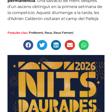
permanència
. Una salvació de mèrit després
d’un ascens obtingut en la primera setmana de
la competició. Aquest diumenge a la tarda, les
d’Adrián Calderón visitaran el camp del Pallejà.
Paraules clau:
Preferent
,
Reus
,
Reus Femení