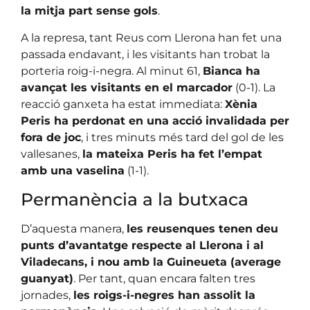
la mitja part sense gols
.
A la represa, tant Reus com Llerona han fet una
passada endavant, i les visitants han trobat la
porteria roig-i-negra. Al minut 61,
Bianca ha
avançat les visitants en el marcador
(0-1). La
reacció ganxeta ha estat immediata:
Xènia
Peris ha perdonat en una acció invalidada per
fora de joc
, i tres minuts més tard del gol de les
vallesanes,
la mateixa Peris ha fet l’empat
amb una vaselina
(1-1).
Permanència a la butxaca
D’aquesta manera,
les reusenques tenen deu
punts d’avantatge respecte al Llerona i al
Viladecans, i nou amb la Guineueta (average
guanyat)
. Per tant, quan encara falten tres
jornades,
les roigs-i-negres han assolit la