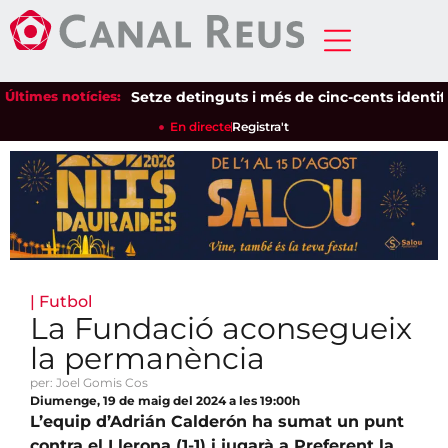
Últimes notícies:
Setze detinguts i més de cinc-cents identificats
En directe
Registra't
|
Futbol
La Fundació aconsegueix
la permanència
per: Joel Gomis Cos
Diumenge, 19 de maig del 2024 a les 19:00h
L’equip d’Adrián Calderón ha sumat un punt
contra el Llerona (1-1) i jugarà a Preferent la