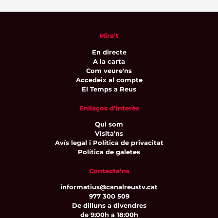
Mira’t
En directe
A la carta
Com veure'ns
Accedeix al compte
El Temps a Reus
Enllaços d’interès
Qui som
Visita'ns
Avís legal i Política de privacitat
Política de galetes
Contacta’ns
informatius@canalreustv.cat
977 300 509
De dilluns a divendres
de 9:00h a 18:00h