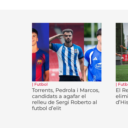
|
Futbol
|
Futb
Torrents, Pedrola i Marcos,
El R
candidats a agafar el
elim
relleu de Sergi Roberto al
d’His
futbol d’elit