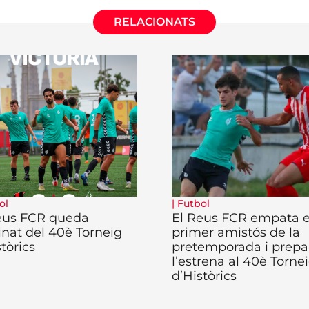
RELACIONATS
ol
|
Futbol
eus FCR queda
El Reus FCR empata e
inat del 40è Torneig
primer amistós de la
tòrics
pretemporada i prepar
l’estrena al 40è Torne
d’Històrics