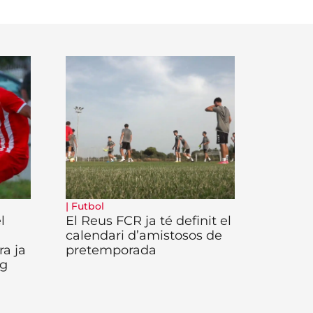
|
Futbol
l
El Reus FCR ja té definit el
calendari d’amistosos de
a ja
pretemporada
ig