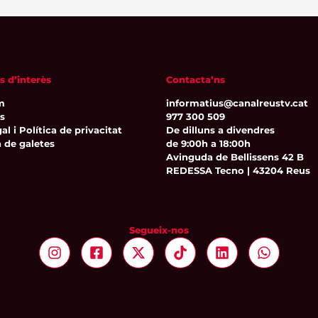
s d’interès
Contacta’ns
m
informatius@canalreustv.cat
ns
977 300 509
al i Política de privacitat
De dilluns a divendres
a de galetes
de 9:00h a 18:00h
Avinguda de Bellissens 42 B
REDESSA Tecno | 43204 Reus
Segueix-nos