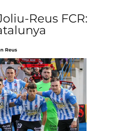
Joliu-Reus FCR:
atalunya
an Reus