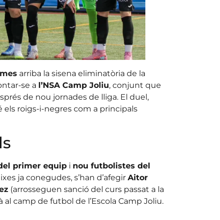
cames
arriba la sisena eliminatòria de la
ontar-se a
l’NSA Camp Joliu
, conjunt que
sprés de nou jornades de lliga. El duel,
té els roigs-i-negres com a principals
ls
del primer equip
i
nou futbolistes del
baixes ja conegudes, s’han d’afegir
Aitor
ez
(arrosseguen sanció del curs passat a la
à al camp de futbol de l’Escola Camp Joliu.