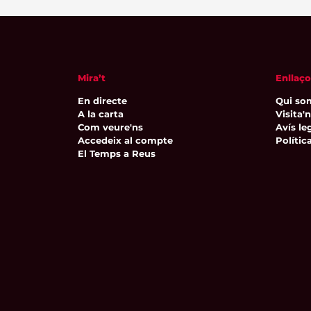
Mira’t
Enllaço
En directe
Qui so
A la carta
Visita'
Com veure'ns
Avís leg
Accedeix al compte
Polític
El Temps a Reus