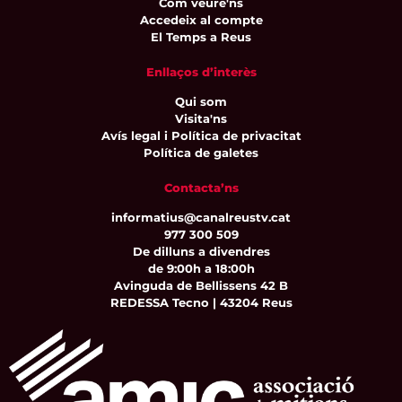
Com veure'ns
Accedeix al compte
El Temps a Reus
Enllaços d’interès
Qui som
Visita'ns
Avís legal i Política de privacitat
Política de galetes
Contacta’ns
informatius@canalreustv.cat
977 300 509
De dilluns a divendres
de 9:00h a 18:00h
Avinguda de Bellissens 42 B
REDESSA Tecno | 43204 Reus