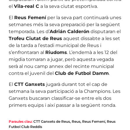
el
Vila-real C
a la seva ciutat esportiva.
El
Reus Femení
per la seva part continuarà unes
setmanes més la seva preparació per la següent
temporada. Les d’
Adrián Calderón
disputaran el
Trofeu Ciutat de Reus
aquest dissabte a les set
de la tarda a l’estadi municipal de Reus i
s’enfrontaran al
Riudoms
. L’endemà a les 12 del
migdia tornaran a jugar, però aquesta vegada
serà al nou camp annex del recinte municipal
contra el juvenil del
Club de Futbol Damm
.
El
CTT Ganxets
jugarà durant tot el cap de
setmana la seva participació a la Champions. Les
Ganxets buscaran classificar-se entre els dos
primers equips i així passar a la següent ronda.
Paraules clau:
CTT Ganxets de Reus
,
Reus
,
Reus Femení
,
Reus
Futbol Club Reddis