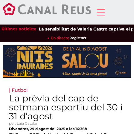
Últimes notícies:
La sensibilitat de Valeria Castro captiva el públ
En directe
Registra't
|
Futbol
La prèvia del cap de
setmana esportiu del 30 i
31 d’agost
per: Laia Catalan
Divendres, 29 d'agost del 2025 a les 14:36h