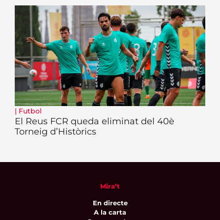
|
Futbol
El Reus FCR queda eliminat del 40è
Torneig d’Històrics
Mira’t
En directe
A la carta