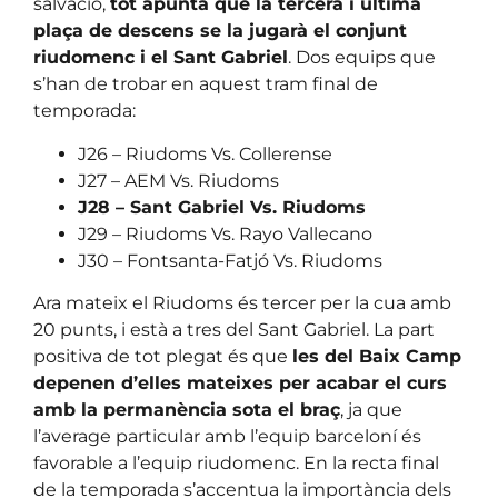
salvació,
tot apunta que la tercera i última
plaça de descens se la jugarà el conjunt
riudomenc i el Sant Gabriel
. Dos equips que
s’han de trobar en aquest tram final de
temporada:
J26 – Riudoms Vs. Collerense
J27 – AEM Vs. Riudoms
J28 – Sant Gabriel Vs. Riudoms
J29 – Riudoms Vs. Rayo Vallecano
J30 – Fontsanta-Fatjó Vs. Riudoms
Ara mateix el Riudoms és tercer per la cua amb
20 punts, i està a tres del Sant Gabriel. La part
positiva de tot plegat és que
les del Baix Camp
depenen d’elles mateixes per acabar el curs
amb la permanència sota el braç
, ja que
l’average particular amb l’equip barceloní és
favorable a l’equip riudomenc. En la recta final
de la temporada s’accentua la importància dels