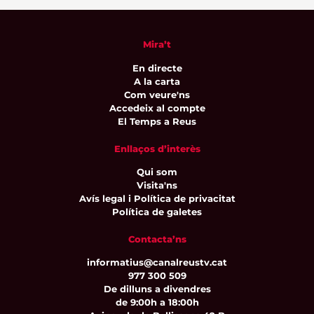
Mira’t
En directe
A la carta
Com veure'ns
Accedeix al compte
El Temps a Reus
Enllaços d’interès
Qui som
Visita'ns
Avís legal i Política de privacitat
Política de galetes
Contacta’ns
informatius@canalreustv.cat
977 300 509
De dilluns a divendres
de 9:00h a 18:00h